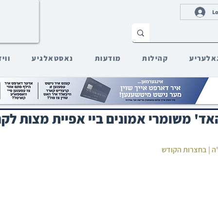
Lo
אלעריע
קהילות
מודעות
נאסטאלגיע
ווי
ם • האד' משומרי אמונים ביי אפיית מצות לק
"ה | בחצרות הקודש