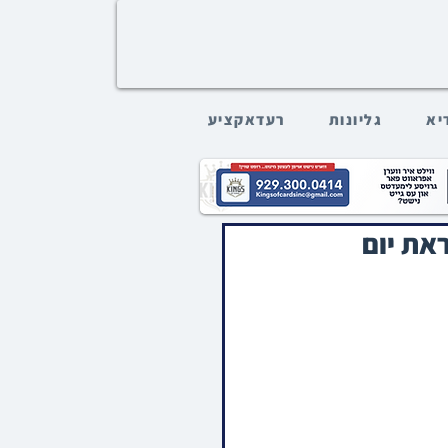
דיא
גליונות
רעדאקציע
ראת יום