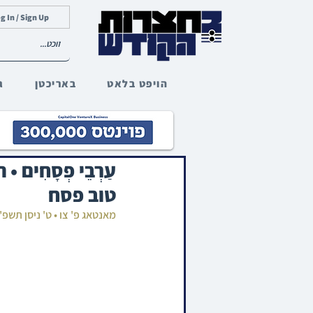
g In / Sign Up
הויפט בלאט
באריכטן
ג
עַרְבֵי פְסָחִי
טוב פסח
מאנטאג פ' צו • ט' ניסן תשפ