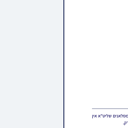
חסידי סלאנים אין אמעריקע נעמען אויף מיט רגשי גיל ושמחה די אנקום פון רבם ומאורם כ"ק אדמו"ר מסלאנים שליט"א אין 
ק.