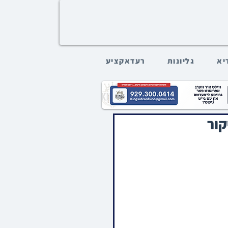
דיא
גליונות
רעדאקציע
קור