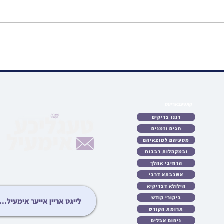
הגאון רבי מלכיאל קאטלער ראש
ווידיא
ישיבת ביהמ"ד גבוה באזוכט
אייגנ
בהיכלו פונעם פוסק הדור הגר"מ
געשאנ
שטערנבוך
אלבע
קאטעגאריעס
לאט
רננו צדיקים
כטן
חגים וזמנים
ריע
מסעיהם למוצאיהם
לות
ובמקהלות רבבות
עות
גיע
הרחיבי אהלך
ידיא
אשכבתא דרבי
ונות
הילולא דצדיקיא
ציע
ביקורי קודש
יבט
תרומת הקודש
יזט
ניחום אבלים