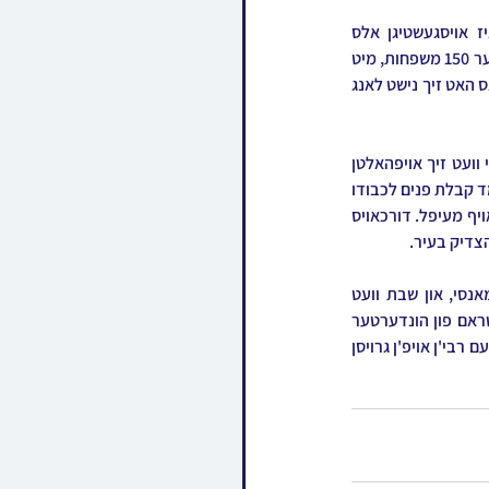
דאסמאל וועט דער רבי שליט"א באזוכן און וויילן בקרב חסידי סלאנים אין שטאט מאנסי, וואס איז אויסגעשטיגן אלס 
צענטרפונקט וואו עס באזעצן זיך חסידי סלאנים אין אמעריקע, ציילנדיג שוין היינט א מספר נכבד פון איבער 150 משפחות, מיט 
צוויי פרעכטיגע בתי מדרשים, דער צענטראלער ביהמ"ד אויף פיליס טערעס און דער צווייטער שטיבל וואס האט זיך נישט לאנג 
דער רבי שליט"א וועט אנקומען אין ניו יארק זונטאג פר' יתרו, און תיכף צופארן אין מאנסי, וואו דער רבי וועט זיך אויפהאלטן 
במשך דעם גאנצן ביקור קודש, ביז דינסטאג פר' משפטים. מאנטאג אויפדערנאכט וועט פארקומען א מעמד קבלת פנים לכבודו 
פונעם רבי'ן, אינאיינעם מיטן שולחן הטהור לכבוד ראש השנה לאילנות אין די זאל פון בנות ישראל וויזניץ אויף מעיפל. דורכאויס 
הצדיק בעיר.
די תפילות במשך די וואך וועט דער רבי שליט"א פראווען אין בבית מדרשו אויף פיליס טערעס אין מאנסי, און שבת וועט 
פארקומען די געהויבענע תפילות און טישן אין די זאלן פון "תפארת עלקא" וואו ס'איז ערווארטעט א שטראם פון הונדערטער 
חסידי סלאנים פון איבער גרעיטער ניו יארק, ניו דזשערזי און קאנאדא, צו קומען וויילן במחיצת הקודש פונעם רבי'ן אויפ'ן גרויסן 