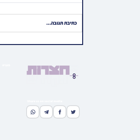
כתיבת תגובה...
קרישקעס | אינטערסאנטע
מערקווירדיגע נייעס פון די וואך
בחצרות הקודש איבער די וועלט
מעניא
הויפט ב
בארי
גאלע
קהי
מוד
Share us on social media
נאסטאל
וו
גלי
רעדאק
סובסקרי
אדווערטי