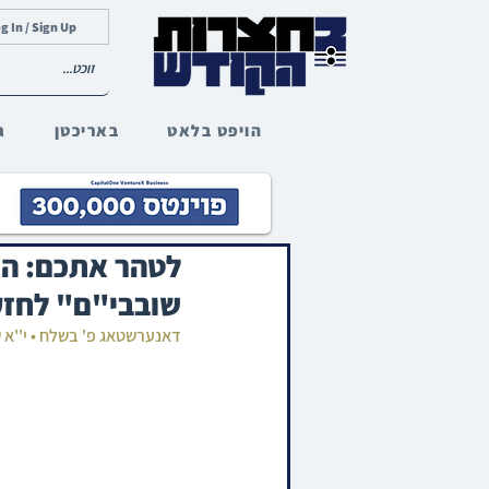
g In / Sign Up
הויפט בלאט
באריכטן
ג
לטהר אתכם: הא
שובבי"ם" לחזק
דאנערשטאג פ' בשלח • י''א 