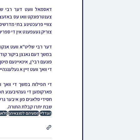
צוריק געעפענט אין די ספרינג
די וואך וועט זיין א געלעגנהי
שבת יתרו קבלת התורה.
העדליין
מסעיהם למוצאיהם
סלאנ