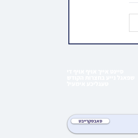
ו • כתיבת אותיות אין
ארטיגע ספר תורה
קן פאר אידישע ביליאנער
רטא ספרא
סיינט אייך אויף אויף די
שפאגל נייע בחצרות הקודש
טעגליכע אימעיל
סאבסקרייבט