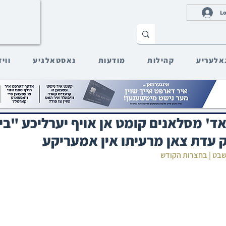
Lo
אלעריע
קהילות
מודעות
נאסטאלגיע
ווי
ד' מסלאנים קומט אן אויף יערליכע "בי
 עדת צאן מרעיתו אין אמעריקע
שבט | בחצרות הקודש