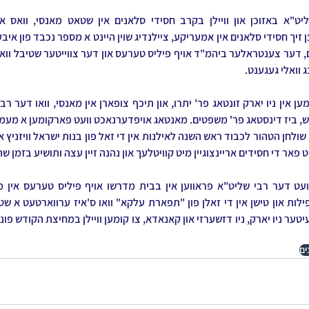
 וואלי געגענט.
יט פאר די חסידים אריינצוגיין מיט קוויטלעך און נהנה זיין עצה ותושיע בזמן ש
ים