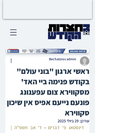
Bechatzros admin
ראשי ארגון "בוני עולם"
בקודש פנימה ביי האד'
מסקווירא צום עפענונג
פונעם נייעם אפיס אין שיכון
סקווירא
עודכן:
29 ביולי 2025
דינסטאג פ' דברים • ד' אב תשפ"ה | 