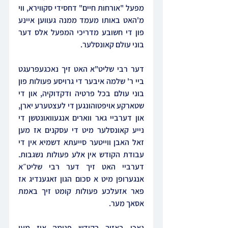
מפעל "אורחות חיים" דחסידי סקווירא, ווי 
מ'האט באותו מעמד ממנה געווען איינע 
פון די חשובע מדריכי המפעל אלס דער 
בוני עולם קאונסלער.
דער רבי שליט"א האט זיך נאכגעפרעגט 
ביי ר' שלמה איבער די גרויסע פעולות פון 
בוני עולם בכל פרטיה ודקדוקיה, און די 
שטארקע אויפטוהונגען די לעצטערע יארן, 
און דערביי גאר ווארים אנגעוואונטשן די 
נייע קאונסלער מיט די עסקנים אז מען 
זאל האבן ווייטער סייעתא דשמיא אין די 
עבודת הקודש אין אלע פעולות נשגבות. 
דערביי האט זיך דער רבי שליט״א 
אנגערופן מיט א סכום הגון זאגענדיג אז 
פאר אזעלכע פעולות קומט זיך באמת 
אסאך מער.
נאכן באזוך בקודש פנימה איז מען 