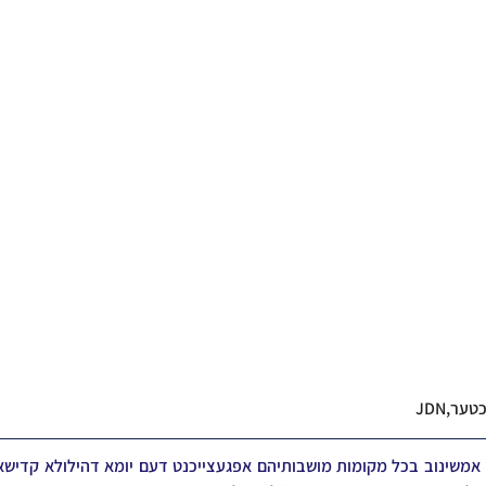
ער,JDN