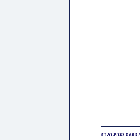
מיט רגשי קודש האבן חסידי אמשינוב בכל מקומות מושבותיהם אפגעצייכנט דעם יומא דהילולא קדישא פונעם מנהיג העדה 