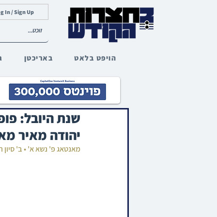
g In / Sign Up
הויפט בלאט
באריכטן
ג
שנת היובל: פופ
יהודה מאיר מא
מאנטאג פ' נשא א' • ב' סיון