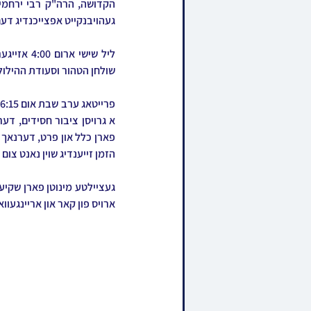
געהויבנקייט אפצייכנדיג דעם 
שולחן הטהור וסעודת ההילולא ווא
הזמן זייענדיג שוין נאנט צום
ארויס פון קאר און אריינגעווא