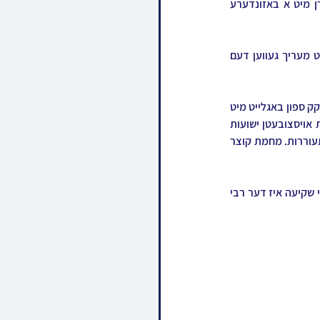
הקדושה, הרה"ק רבי ירחמיאל יהודה מאיר מאמשינוב זצ"ל, וועלכע איז דאס יאר געפראוועט געווארן מיט א באזונדערע 
ליל שישי ארום 4:00 אזייגער פארטאגס איז דער רבי אריינגעקומען צום היכל הטישן, וואו דער רבי האט מעריך געווען דעם 
פרייטאג ערב שבת אום 6:15 נאכמיטאג איז דער רבי שליט"א ארויף צום הר המנוחות אשר שם חלקת מחוקק ספון באגלייט מיט 
א גרויסן ציבור חסידים, דער רבי האט צוערשט אנגעצינדן די ליכט, און מתפלל געווען א תפילה חרישית אויסצובעטן ישועות 
פארן כלל און פרט, דערנאך האט דער רבי פארגעזאגט דעם סדר מזמורי תהילים און קדיש מיט גרויס התעוררות. מחמת קוצר 
געציילטע מינוטן פארן שקיעה האט דער רבי פארלאזט הר המנוחות אויפן וועג צוריק למעון קדשו, ביי דיי שקיעה איז דער רבי 