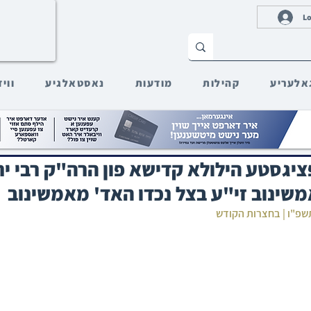
Lo
אלעריע
קהילות
מודעות
נאסטאלגיע
ווי
ציגסטע הילולא קדישא פון הרה"ק רבי י
משינוב זי"ע בצל נכדו האד' מאמשינוב
 תשפ"ו | בחצרות הקודש