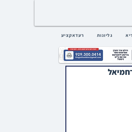
דיא
גליונות
רעדאקציע
רחמיאל