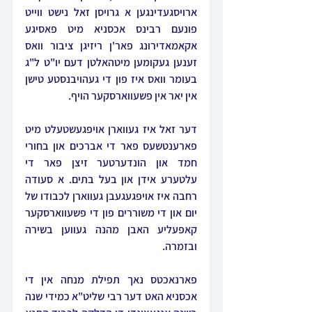
ארויסגעדינגען א גרויסן זאל נישט ווייט 
פונעם רבינס אכסניא מיט פאסיגע 
אקאמאדירונג פאר'ן ריזיגן ציבור וואס 
זענען געקומען מיטהאלטן דעם יו"ט ל"ג 
בעומר וואס איז פון די געהויבנסטע טישן 
אין יאר אין פשעווארסקער הויף.
דער זאל איז געווארן אויפגעשטעלט מיט 
פארענטשעס פאר די אברכים און בחורי 
חמד און הונדערטער זיצן פאר די 
עלטערע אידן און בעל בתים. א סעודה 
רחבה איז אויפגעגעבן געווארן לכבודו של 
יום און די משוררים פון די פשעווארסקער 
קאפעליע האבן מהנה געווען בשירה 
ובזמרה.
פארנאכטס נאך תפילת מנחה אין די 
אכסניא האט דער רבי שליט"א כמידי שנה 