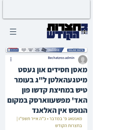
Bechatzros admin
מאסן חסידים און געסט
מיטגעהאלטן ל"ג בעומר
טיש במחיצת קדשו פון
האד' מפשעווארסק במקום
הנופש אין האלאנד
מאנטאג פ' במדבר • כ"ה אייר תשפ"ו | 
בחצרות הקודש