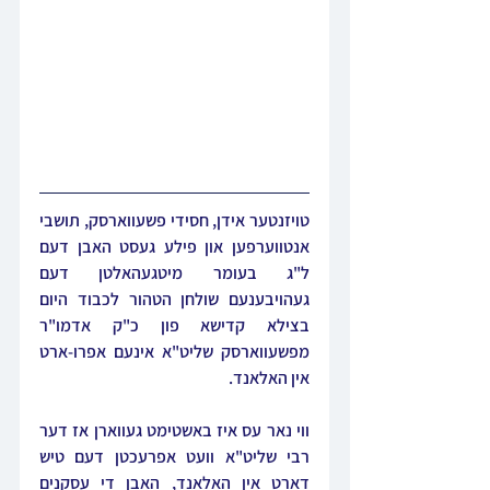
טויזנטער אידן, חסידי פשעווארסק, תושבי 
אנטווערפען און פילע געסט האבן דעם 
ל"ג בעומר מיטגעהאלטן דעם 
געהויבענעם שולחן הטהור לכבוד היום 
בצילא קדישא פון כ"ק אדמו"ר 
מפשעווארסק שליט"א אינעם אפרו-ארט 
אין האלאנד.
ווי נאר עס איז באשטימט געווארן אז דער 
רבי שליט"א וועט אפרעכטן דעם טיש 
דארט אין האלאנד, האבן די עסקנים 