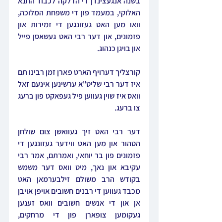
בשנה אנגעצינדן די הדלקה לכבוד התנא 
האלוקי, במעמד פון די משפחת המלוכה, 
וואו מען האט געזונגען די זמירות און 
פזמונים, און דער רבי האט געשאסן פייל 
און בויגן כנהוג.
קורצליך דערויף הארט פארן זמן רבינו תם 
איז דער רבי שליט"א ערשינען אינעם זאל 
וואס איז שוין געווען פיל געפאקט פון ברעג 
צו ברעג. 
דער רבי האט זיך געוואשן צום שולחן 
הטהור און מען האט ווידער געזונגען די 
פזמונים פון בר יוחאי, ואמרתם, אמר רבי 
עקיבא און נאך, מיט וואס דער משמש 
בקודש הרב משולם זילבערמאן האט 
מכבד געווען די רבנים חשובים אויפן אויבן 
אן און די אנשים חשובים וואס זענען 
געקומען צופארן פון די מרחקים, 