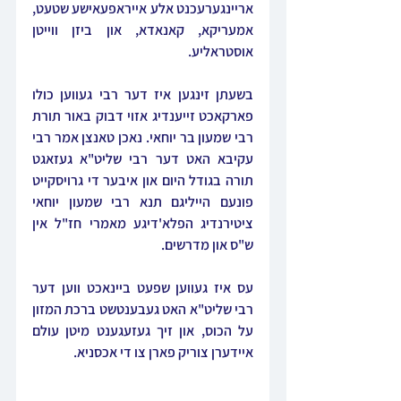
אריינגערעכנט אלע אייראפעאישע שטעט, 
אמעריקא, קאנאדא, און ביזן ווייטן 
אוסטראליע.
בשעתן זינגען איז דער רבי געווען כולו 
פארקאכט זייענדיג אזוי דבוק באור תורת 
רבי שמעון בר יוחאי. נאכן טאנצן אמר רבי 
עקיבא האט דער רבי שליט"א געזאגט 
תורה בגודל היום און איבער די גרויסקייט 
פונעם הייליגם תנא רבי שמעון יוחאי 
ציטירנדיג הפלא'דיגע מאמרי חז"ל אין 
ש"ס און מדרשים.
עס איז געווען שפעט ביינאכט ווען דער 
רבי שליט"א האט געבענטשט ברכת המזון 
על הכוס, און זיך געזעגענט מיטן עולם 
איידערן צוריק פארן צו די אכסניא.