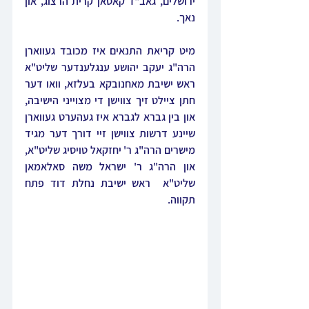
ירושלים, גאב"ד קאסאן קרית הרצוג, און 
נאך. 
מיט קריאת התנאים איז מכובד געווארן 
הרה"ג יעקב יהושע ענגלענדער שליט"א 
ראש ישיבת מאחנובקא בעלזא, וואו דער 
חתן ציילט זיך צווישן די מצוייני הישיבה, 
און בין גברא לגברא איז געהערט געווארן 
שיינע דרשות צווישן זיי דורך דער מגיד 
מישרים הרה"ג ר' יחזקאל טויסיג שליט"א, 
און הרה"ג ר' ישראל משה סאלאמאן 
שליט"א  ראש ישיבת נחלת דוד פתח 
תקווה.