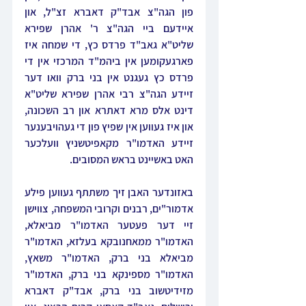
פון הגה"צ אבד"ק דאברא זצ"ל, און 
איידעם ביי הגה"צ ר' אהרן שפירא 
שליט"א גאב"ד פרדס כץ, די שמחה איז 
פארגעקומען אין ביהמ"ד המרכזי אין די 
פרדס כץ געגנט אין בני ברק וואו דער 
זיידע הגה"צ רבי אהרן שפירא שליט"א 
דינט אלס מרא דאתרא און רב השכונה, 
און איז געווען אין שפיץ פון די געהויבענער 
זיידע האדמו"ר מקאפיטשניץ וועלכער 
האט באשיינט בראש המסובים.
באזונדער האבן זיך משתתף געווען פילע 
אדמור"ים, רבנים וקרובי המשפחה, צווישן 
זיי דער פעטער האדמו"ר מביאלא, 
האדמו"ר ממאחנובקא בעלזא, האדמו"ר 
מביאלא בני ברק, האדמו"ר משאץ, 
האדמו"ר מספינקא בני ברק, האדמו"ר 
מזידיטשוב בני ברק, אבד"ק דאברא 