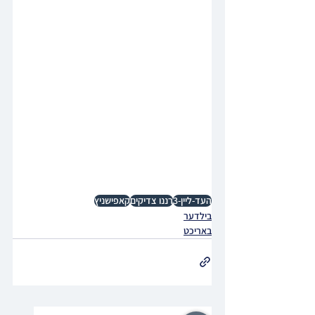
העד-ליין-3
רננו צדיקים
קאפישניץ
בילדער
באריכט