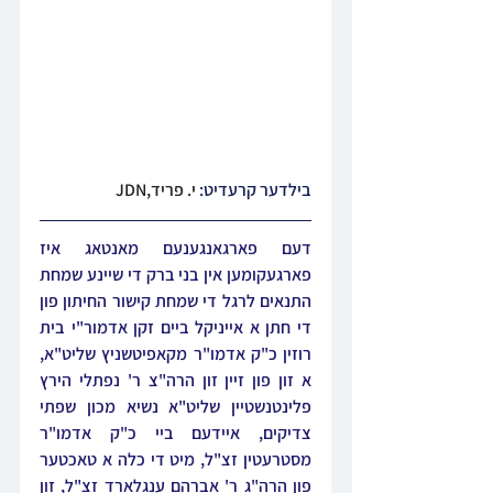
בילדער קרעדיט: 
י. פריד,JDN
דעם פארגאנגענעם מאנטאג איז 
פארגעקומען אין בני ברק די שיינע שמחת 
התנאים לרגל די שמחת קישור החיתון פון 
די חתן א אייניקל ביים זקן אדמור"י בית 
רוזין כ"ק אדמו"ר מקאפיטשניץ שליט"א, 
א זון פון זיין זון הרה"צ ר' נפתלי הירץ 
פלינטנשטיין שליט"א נשיא מכון שפתי 
צדיקים, איידעם ביי כ"ק אדמו"ר 
מסטרעטין זצ"ל, מיט די כלה א טאכטער 
פון הרה"ג ר' אברהם ענגלארד זצ"ל, זון 