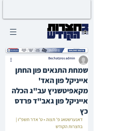
Bechatzros admin
שמחת התנאים פון החתן
אייניקל פון האד'
מקאפיטשניץ עב"ג הכלה
אייניקל פון גאב"ד פרדס
כץ
דאנערשטאג פ' תצוה • ט' אדר תשפ"ו | 
בחצרות הקודש