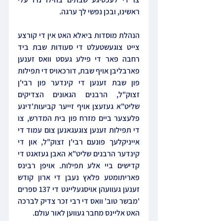
ראשינו, ובכן נפשי לך ערגה.
הנהלת מוסדות ביאלא האט אין די קורצע 
צייט צוגעשטעלט די סעודות שבת ביד 
רחבה פאר די פילע געסט וואס זענען 
פארבליבן אויף שבת, דורכאויס די תפילות 
פון שבת זענען די קינדער פון רבי'ן 
זצוק"ל, הרבנים הגאונים הצדיקים 
שליט"א געזעצן אויף זייער קביעות'דיגע 
פלעצער ביים מזרח פון בית המדרש, צו 
די תפילות זענען צוגעגאנען צום עמוד די 
אייניקלעך פונעם רבי'ן זצוק"ל, און די 
קינדער הרבנים שליט"א האבן געזאגט די 
קדישים ביי אלע תפילות. אויפן רבינס 
פאריתומטע פלאץ נעבן די ארון קודש 
זענען געוועהן אויסגעלייגט די 137 ספרים 
'מבשר טוב' וואס די רבי זכר צדיק לברכה 
האט אליינס מחבר געווען לאור עולם.