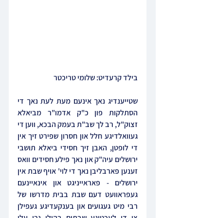
בילד קרעדיט: שלומי טריכטר
שטייענדיג נאך אינעם מעת לעת נאך די 
הסתלקות פון כ"ק אדמו"ר מביאלא 
זצוק"ל, רב לך שב"ת בעמק הבכא, ווען די 
געוואלדיגע חלל און חסרון שפירט זיך אין 
די לופטן, האבן זיך חסידי ביאלא תושבי 
ירושלים עיה"ק און נאך פילע חסידים וואס 
זענען פארבליבן נאך די לוי' אויף שבת אין 
ירושלים - פאראייניגט און אינאיינעם 
געפראוועט דעם שבת בבית מדרשו של 
רבי מיט געגועים און בענקעדיגע געפילן 
צו די לעכטיגע שבתים בהילו נרו עלי 