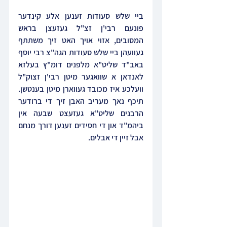
ביי שלש סעודות זענען אלע קינדער 
פונעם רבי'ן זצ"ל געזעצן בראש 
המסובים, אזוי אויך האט זיך משתתף 
געוועהן ביי שלש סעודות הגה"צ רבי יוסף 
באב"ד שליט"א מלפנים דומ"ץ בעלזא 
לאנדאן א שוואגער מיטן רבי'ן זצוק"ל 
וועלכע איז מכובד געווארן מיטן בענטשן. 
תיכף נאך מעריב האבן זיך די ברודער 
הרבנים שליט"א געזעצט שבעה אין 
ביהמ"ד און די חסידים זענען דורך מנחם 
אבל זיין די אבלים.