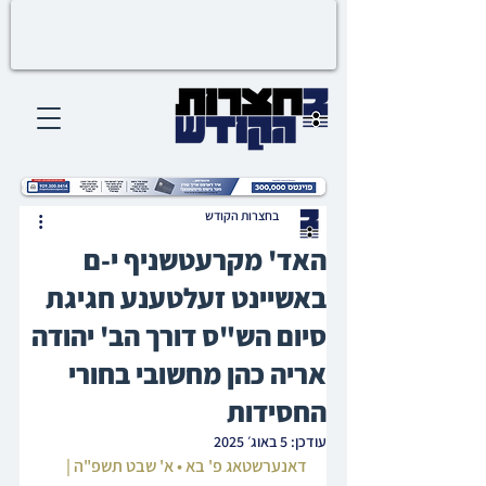
בחצרות הקודש
האד' מקרעטשניף י-ם
באשיינט זעלטענע חגיגת
סיום הש"ס דורך הב' יהודה
אריה כהן מחשובי בחורי
החסידות
עודכן:
5 באוג׳ 2025
דאנערשטאג פ' בא • א' שבט תשפ"ה | 