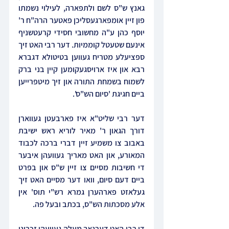
גאנץ ש"ס לשם ולתפארה, לעילוי נשמתו 
פון זיין אומפארגעסליכן פאטער הרה"ח ר' 
יוסף כהן ע"ה מחשובי חסידי קרעטשניף 
אינעם שטעטל קוממיות. דער רבי האט זיך 
ספציעלע מטריח געווען בטיטולא דגברא 
רבא און איז ארויסגעקומען קיין בני ברק 
לשמוח בשמחת התורה און זיך מיטפרייען 
ביים חגיגת 'סיום הש"ס'.
דער רבי שליט"א איז פארבעטן געווארן 
דורך הגאון ר' מאיר לוריא ראש ישיבת 
באבוב צו משמיע זיין דברי ברכה לכבוד 
המאורע, און האט מאריך געוועהן איבער 
די חשיבות מסיים צו זיין ש"ס און בפרט 
ביים דעם סיום, וואו דער מסיים האט זיך 
געלאזט פארהערן גמרא רש"י תוס' אין 
אלע מסכתות הש"ס, בכתב ובעל פה.
די רבי האט דערנאך מעלה געוועהן זכרונו 