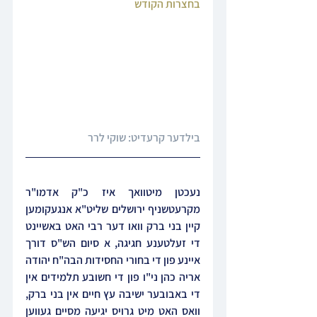
בחצרות הקודש‎
בילדער קרעדיט: 
שוקי לרר
נעכטן מיטוואך איז כ"ק אדמו"ר 
מקרעטשניף ירושלים שליט"א אנגעקומען 
קיין בני ברק וואו דער רבי האט באשיינט 
די זעלטענע חגיגה, א סיום הש"ס דורך 
איינע פון די בחורי החסידות הבה"ח יהודה 
אריה כהן ני"ו פון די חשובע תלמידים אין 
די באבובער ישיבה עץ חיים אין בני ברק, 
וואס האט מיט גרויס יגיעה מסיים געווען 