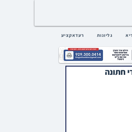
דיא
גליונות
רעדאקציע
י חתונה