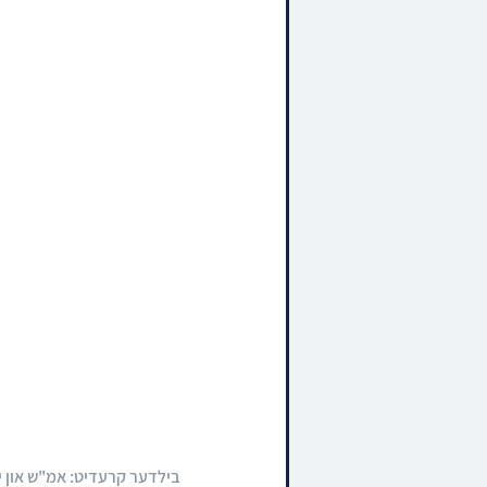
בילדער קרעדיט: אמ"ש און י.