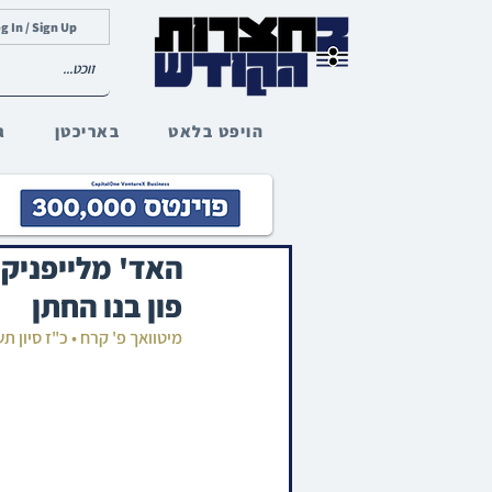
g In / Sign Up
הויפט בלאט
באריכטן
ג
האד' מלייפניק 
פון בנו החתן
מיטוואך פ' קרח • כ"ז סיון 