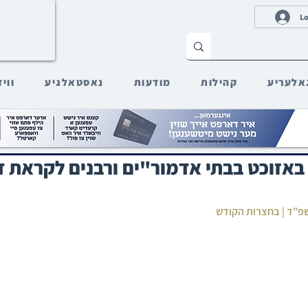
Lo
אלעריע
קהילות
מודעות
נאסטאלגיע
ווי
באזוכט בבתי אדמור"ים ורבנים לקראת ד
תשפ"ד | בחצרות הקודש