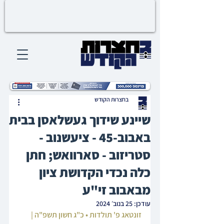
בחצרות הקודש
שיינע שידוך געשלאסן בבית
באבוב-45 - ציעשנוב -
סטריזוב - סארוואש; חתן
כלה נכדי הקדושת ציון
מבאבוב זי"ע
עודכן:
25 בנוב׳ 2024
זונטאג פ' תולדות • כ"ג חשון תשפ"ה | 