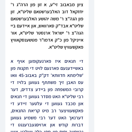
ציון מבאבוב זי"ע, א זון פון הרה"ג ר' 
יחזקאל דוב האלבערשטאם שליט"א, זון 
פון הגה"צ ר' משה יהושע האלבערשטאם 
שליט"א אבד"ק סארוואש, און איידעם ביי 
הגה"צ ר' ישראל ארנסטר שליט"א, אור 
אייניקל פון כ"ק אדמו"ר מטשענסקאוויץ 
פאקשעוויץ שליט"א.
די תנאים איז פארגעקומען אויף א 
באשיידענעם פארנעם לויט די תקנות פון 
'שלימתא חדוותא' דק"ק באבוב-45 וואו 
עס האבן זיך משתתף געווען בלויז די 
קרובי המשפחה פון ביידע צדדים, דער 
רבי שליט"א האט מסדר געווען די תנאים 
און מכבד געווען די עלטער זיידע די 
פאקשעוויצער רב מיט קריאת התנאים, 
דערנאך האט דער רבי משמיע געווען 
דברות קודש און ארויסגעברענגט די 
גרויסער יחוס פון חתן כלה וועלכע ציען 