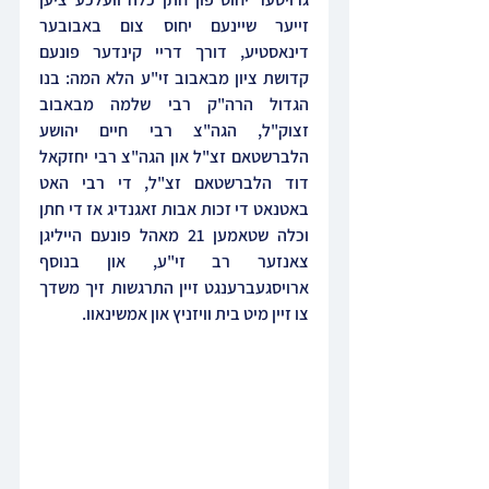
זייער שיינעם יחוס צום באבובער 
דינאסטיע, דורך דריי קינדער פונעם 
קדושת ציון מבאבוב זי"ע הלא המה: בנו 
הגדול הרה"ק רבי שלמה מבאבוב 
זצוק"ל, הגה"צ רבי חיים יהושע 
הלברשטאם זצ"ל און הגה"צ רבי יחזקאל 
דוד הלברשטאם זצ"ל, די רבי האט 
באטנאט די זכות אבות זאגנדיג אז די חתן 
וכלה שטאמען 21 מאהל פונעם הייליגן 
צאנזער רב זי"ע, און בנוסף 
ארויסגעברענגט זיין התרגשות זיך משדך 
צו זיין מיט בית וויזניץ און אמשינאוו.