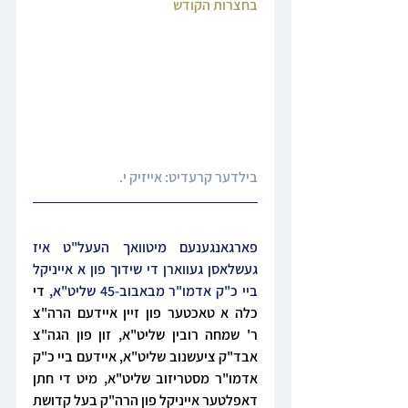
בחצרות הקודש
בילדער קרעדיט: 
אייזיק י.
פארגאנגענעם מיטוואך העעל"ט איז 
געשלאסן געווארן די שידוך פון א אייניקל 
ביי כ"ק אדמו"ר מבאבוב-45 שליט"א, 
די 
כלה א טאכטער פון זיין איידעם הרה"צ 
ר' שמחה רובין שליט"א, זון פון הגה"צ 
אבד"ק ציעשנוב שליט"א, איידעם ביי כ"ק 
אדמו"ר מסטריזוב שליט"א, מיט די חתן 
דאפלטער אייניקל פון הרה"ק בעל קדושת 