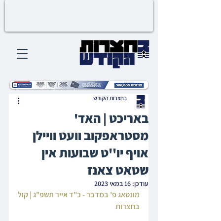
בחצרות הקודש
באריכט | האד'
מסטראפקוב וועט וויילן
אויף יו''ט שבועות אין
שטאט צאנז
עודכן:
16 במאי 2023
מונטאג פ' במדבר - כ"ד אייר תשפ"ג | קול 
בחצרות