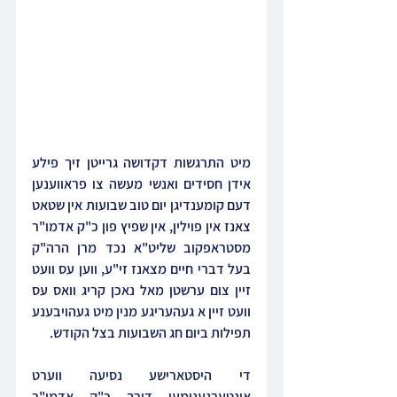
מיט התרגשות דקדושה גרייטן זיך פילע 
אידן חסידים ואנשי מעשה צו פראווענען 
דעם קומענדיגן יום טוב שבועות אין שטאט 
צאנז אין פוילין, אין שפיץ פון כ"ק אדמו"ר 
מסטראפקוב שליט"א נכד מרן הרה"ק 
בעל דברי חיים מצאנז זי"ע, ווען עס וועט 
זיין צום ערשטן מאל נאכן קריג וואס עס 
וועט זיין א געהעריגע מנין מיט געהויבענע 
תפילות ביום חג השבועות בצל הקודש.
די היסטארישע נסיעה ווערט 
אונטערגענומען דורך כ"ק אדמו"ר 