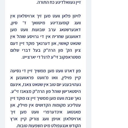
זיין געוואלדיגע כח התורה.
לויטן פלאן וועט מען זיך ארויסלאזן אין 
וועג קומענדיגע מיטוואך ד' סיון, 
דאנערשטאג ערב שבועות וועט מען 
דאווענען שחרית אין די גרויסע שוהל אין 
שטאט קאשוי, און דערנאך פוקד זיין דעם 
ציון הק' פון הרה"ק בעל דברי שלום 
מסטראפקוב זי"ע לרגל די יארצייט.
פון דארט וועט מען ממשיך זיין די נסיעה 
קיין פוילין, וואו מ'וועט פראווענען א 
געהויבענע יום טוב אין שטאט צאנז, אינעם 
היסטארישן שוהל פון הרה"ק מצאנז זי"ע. 
נאך שבת וועט מען ממשיך זיין צו פוקד זיין 
עטליכע מקומות הקדושים אין פוילין, און 
מאנטאג אינדערפרי וועט מען זיך 
ארויסלאזן אויפן וועג צוריק קיין ארץ 
הקודש אנגעפולט מיט השפעות טובות.