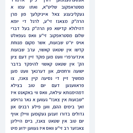
מסטראפקוב שליט"א, ואתו עמו א 
געקליבענע צאל אייניקלעך פון מרן 
הרה"ק מצאנז זי"ע, לרגל די יומא 
דהילולא קדישא פון הרה"ק בעל דברי 
שלום מסטראפקוב זי"ע וואס געפאלט 
אויס יו''ט שבועות, אשר מקום מנוחת 
קדשו אין שטאט קאשוי, ערב שבועות 
אינדערפרי וועט מען פוקד זיין דעם ציון 
הק' אין שטאט קאשוי להיפקד בדבר 
ישועה ורחמים, און דערנאך וועט מען 
ממשיך זיין די נסיעה קיין צאנז, צו 
פראווענען דעם יום טוב בצילא 
דמהימנותא עילאה, וואס ווי באקאנט איז 
"שבועות אין צאנז" געווען א גאר גרויסע 
זאך בימים ההם, ווען פילע רבנים און 
גדולים בדורו זענען געקומען וויילן אויף 
יום טוב אין שטאט צאנז, ביים הייליגן 
צאנזער רב זי"ע וואס איז געווען ידוע מיט 