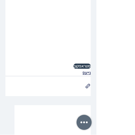
סטראפקוב
נייעס