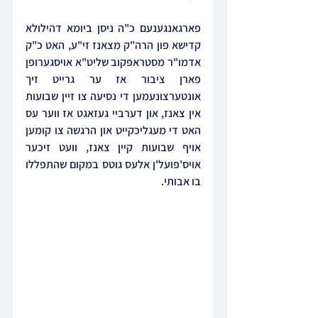
פארגאנגענעם כ"ה ניסן ביומא דהילולא 
קדישא פון הרה"ק מצאנז זי"ע, האט כ"ק 
אדמו"ר מסטראפקוב שליט"א אויסגערופן 
פארן ציבור אז ער גרייט זיך 
אונטערצונעמען די נסיעה צו זיין שבועות 
אין צאנז, און דערביי געזאגט אז ווער עס 
האט די מעגליכקייט און הרגשה צו קומען 
אויף שבועות קיין צאנז, וועט זיכער 
אויס'פועל'ן אלעס גוטס במקום שהתפללו 
בו אבותי.