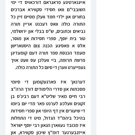
אייגנארטיגע פראגראם דורכאויס די ימי 
השובבי"ם וואו חסידי סקווירא אברכים 
בחורים און ילדי חמד וועלן מסיים זיין כל 
התורה כולה וואס רעכנט אריין תורה 
נביאים וכתובים, ש"ס בבלי און ירושלמי, 
טור בית יוסף, ספרי חסידות און מוסר, 
אלס א פאסיגע הכנה צום היסטארישן 
מעמד הכנסת ספר תורה דעם קומעדיגן 
פרשת תרומה, ביי וועלכן עס וועט אויך 
געפייערט ווערן די סיום כל התורה כולה.
דערנאך איז פארגעקומען די סיומי 
מסכתות און סדרי הלימודים דורך הרה"צ 
רבי חיים מאיר שליט"א דעם רבינ'ס בן 
זקונים וועלכע לערנט פאר מדי יום ביומו 
די שיעורים אין דף היומי און ספרי חסידות 
בהיכל ביהמ"ד הגדול, מיט די התחלות 
איז מכובד געווארן הגאון רבי יוסף ישראל 
אייזנבערגער דומ"ץ שיכון סקווירא, און 