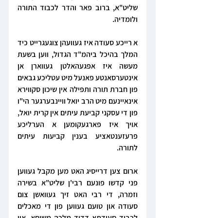
שליט"א, ברוב פאר והדר לכבוד התורה 
ולומדיה.
א רייכע סעודה איז געוועהן צוגעגרייט כיד 
המלך בהיכל ביהמ"ד הגדול, ווען בשעת 
מעשה איז אפגעהאלטן געווארן אן 
אינטערסאנטע פאנעל מיט עטליכע גבאים 
פון חברת תורה ותפילה אין שיכון סקווירא 
אינאיינעם מיט הרב יואל וויינבערגער הי"ו 
פון די עסקני קביעת עיתים אין קרית יואל, 
אויך איז פארגעקומען א הערליכע 
פרעזענטאציע בענין קביעות עיתים 
לתורה.
ארום צען דרייסיג האט מען מקבל געווען 
פני קדשו פונעם רבי'ן שליט"א בשירה 
וזמרה, די רבי האט זיך געוואשן צום 
סעודה און טועם געווען פון די מאכלים 
לכבוד סעודתא דדוד מלכה משיחא, און 