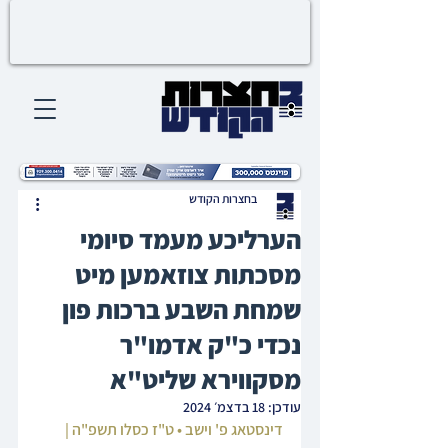
בחצרות הקודש
הערליכע מעמד סיומי
מסכתות צוזאמען מיט
שמחת השבע ברכות פון
נכדי כ"ק אדמו"ר
מסקווירא שליט"א
עודכן:
18 בדצמ׳ 2024
דינסטאג פ' וישב • ט"ז כסלו תשפ"ה | 