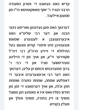
קדיש האט געזאגט די פטרון הסעודה 
הרבני הנגיד ר' יוסף מאשקאוויטש הי"ו פון 
סטעטן איילענד.
דערנאך האט מען געזינגען ווארימע ניגוני 
הכנה און דער רבי שליט"א האט 
איבערגעגעבן א לענגערע שמועס 
אנגעהויבן מיט סיפורי קודש פונעם בעל 
ההילולא די זיידע הרה"ק רבי דוד'ל 
סקווירער זי"ע, און אויך פון די הייליגע 
מעזריטשער מגיד און די רבי ר' 
ברוך ממעזיבוזש זכותם יגן עלינו, דערנאך 
האט דער רבי ארומגערעדט איבער די 
דאפלטע שמחה, שמחת התורה ושמחת 
חתן וכלה, און אויך דערמאנט די זמן פון 
חודש כסליו וואס איז א פאסיגע זמן מסוגל 
מוסיף צו זיין בתורה, מוסיף והולך און 
מעלין בקודש.