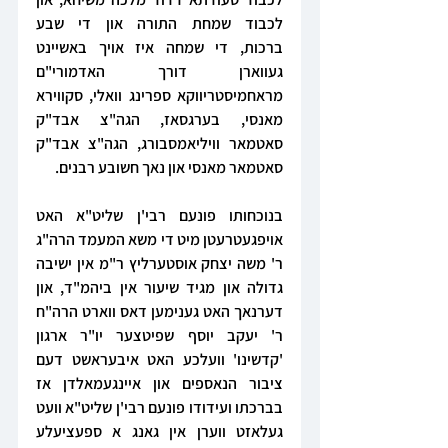
לכבוד שמחת התורה און די שבע 
ברכות, די שמחה איז אויך באשיינט 
געווארן דורך האדמורי"ם 
מראחמיסטריווקא ספרינג וואלי, סקווירא 
מאנסי, בערגסאז, הגה"צ אבד"ק 
סאטמאר וויליאמסבורג, הגה"צ אבד"ק 
סאטמאר מאנסי און נאך חשובע רבנים.
בנוכחותו פונעם רבי'ן שליט"א האט 
אויפגעטרעטן מיט די משא המעמד הרה"ג 
ר' משה יצחק אוסטערליץ ר"מ אין ישיבה 
גדולה און מגיד שיעור אין ביהמ"ד, און 
דערנאך האט גענימען דאס ווארט הרה"ח 
ר' יעקב יוסף שפיטצער יו"ר ארגון 
'קדשינו' וועלכע האט איבעראשט דעם 
ציבור הנאספים און איינגעמאלדן אז 
בברכתו ועידודו פונעם רבי'ן שליט"א וועט 
געלאזט ווערן אין גאנג א ספעציעלע 