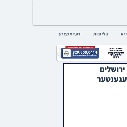
דיא
גליונות
רעדאקציע
ירושלים
געגענטער