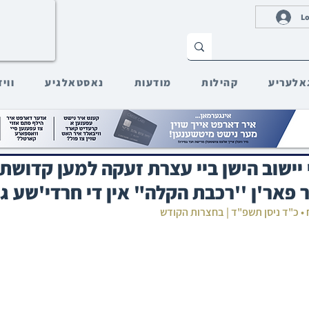
Lo
אלעריע
קהילות
מודעות
נאסטאלגיע
ווי
יישוב הישן ביי עצרת זעקה למען קדושת 
 פאר'ן ''רכבת הקלה" אין די חרדי'שע 
 • כ"ד ניסן תשפ"ד | בחצרות הקודש