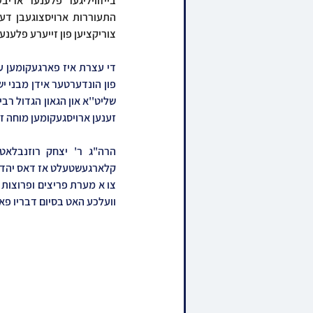
צוריקציען פון זייערע פלענע
זענען ארויסגעקומען מוחה זי
וועלכע האט בסיום דבריו פ