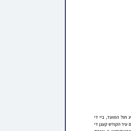
א פייער פון מלחמה לה' בעמלק למען קדושת ירושלים האט ווידער אויפגעפלאקערט דעם דאנערשטיג חול המועד, ביי די 
שטורמישע מחאה אלס טייל פונעם מלחמת קודש וואס גייט אן דורכאויס די לעצטע דריי יאהר אין ירושלים עיר הקודש קעגן די 