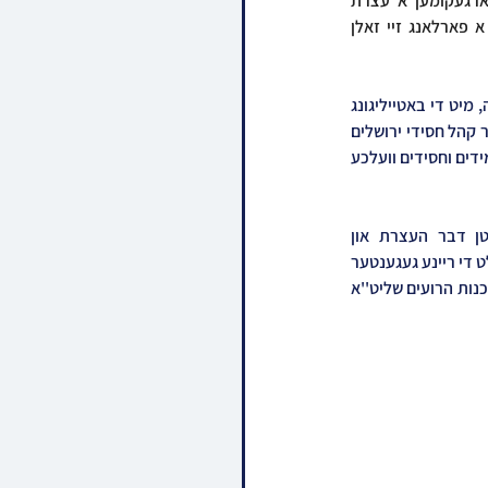
בייזוויליגער פלענער אריבערצופירן דעם רכבת הקלה באן בפלטרין של מלך היו לא תהיה, איז פארגעקומען א עצרת 
התעוררות ארויסצוגעבן דעם קול זעקה קעגן דעם טראספארטאציע אפיסעס - משרד התחבורה און א פארלאנג זיי זאלן 
די עצרת איז פארגעקומען על פני רחוב שרי ישראל פארנט פון די הויפטקוואטירן פונעם משרד התחבורה, מיט די באטייליגונג 
פון הונדערטער אידן מבני ישוב הישן אין שפיץ פון כ''ק האדמו''ר ממשכנות הרועים שליט"א, כ"ק אדמו"ר קהל חסידי ירושלים 
שליט''א און הגאון הגדול רבי יהושע דוד טורצין שליט"א מנהיג קהילת הפרושים, אינאיינעם מיט פילע תלמידים וחסידים וועלכע 
הרה"ג ר' יצחק רוזנבלאט שליט"א מו"ץ העדה החרדית ומרבני ברסלב האט אויפגעטראטן מיטן דבר העצרת און 
קלארגעשטעלט אז דאס יהדות החרדית וועט נישט זיצן מיט פארלייגטע הענט און צוזען  וואו מ'פארוואנדלט די ריינע געגענטער 
צו א מערת פריצים ופרוצות רחמנא לצלן, דאן האט מען געהערט דברים חוצבים פון כ''ק האדמו''ר ממשכנות הרועים שליט''א 