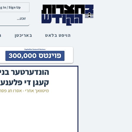
g In / Sign Up
הויפט בלאט
באריכטן
ג
הונדערטער בני 
קעגן די פלענער
מיטוואך אחרי - אסרו חג פסח