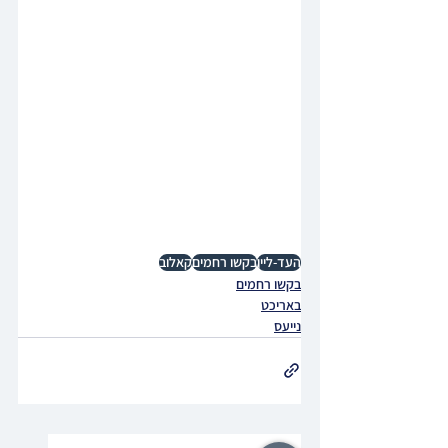
העד-ליין
בקשו רחמים
קאלוב
בקשו רחמים
באריכט
נייעס