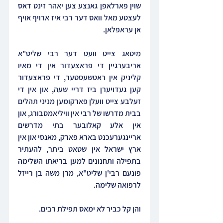
שוין פארלאפן גאנצע צען יאהר זינט דאס 
לעצטע מאל וואס דער רבי איז ארויף אויף 
אן עראפלאן.
מיטאג צייט וועט דער רבי שליט"א 
אריבערגיין די פראצעדור אין די מאיו 
קליניק אין ראטשעסטער, די פראצעדור 
קען געדויערן ביז דריי שעה, און אין די 
זעלבע צייט וועלן פארקומען מניני תהלים 
בבית מדרשו של רבי אין וויליאמסבורג, און 
אין אלע קאלובער בתי מדרשים 
אריינגערעכנט בארא פארק, מאנסי און אין 
ארץ ישראל אין שטאט ביתר, להעתיר 
בתפילה ותחנונים למען בריאתו השלימה 
פונעם רבי'ן שליט"א, מרן משה בן רייזל 
לרפואה שלימה. 
והן קל כביר לא ימאס תפילת רבים.