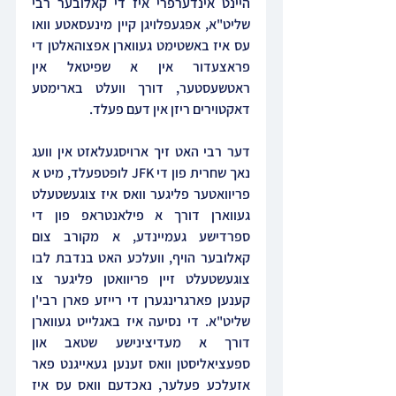
היינט אינדערפרי איז די קאלובער רבי 
שליט"א, אפגעפלויגן קיין מינעסאטע וואו 
עס איז באשטימט געווארן אפצוהאלטן די 
פראצעדור אין א שפיטאל אין 
ראטשעסטער, דורך וועלט בארימטע 
דאקטוירים ריזן אין דעם פעלד.
דער רבי האט זיך ארויסגעלאזט אין וועג 
נאך שחרית פון די JFK לופטפעלד, מיט א 
פריוואטער פליגער וואס איז צוגעשטעלט 
געווארן דורך א פילאנטראפ פון די 
ספרדישע געמיינדע, א מקורב צום 
קאלובער הויף, וועלכע האט בנדבת לבו 
צוגעשטעלט זיין פריוואטן פליגער צו 
קענען פארגרינגערן די רייזע פארן רבי'ן 
שליט"א. די נסיעה איז באגלייט געווארן 
דורך א מעדיצינישע שטאב און 
ספעציאליסטן וואס זענען געאייגנט פאר 
אזעלכע פעלער, נאכדעם וואס עס איז 