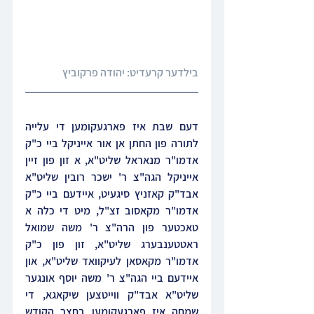
בילדער קרעדיט: יהודה פרקוביץ
דעם שבת איז פארגעקומען די עלייה 
לתורה פון החתן אן אור אייניקל ביי כ"ק 
אדמו"ר מנאראל שליט"א, א זון פון זיין 
אייניקל הגה"צ ר' ישכר רובין שליט"א 
אבד"ק קאזניץ סיגעיט, איידעם ביי כ"ק 
אדמו"ר מקאסוב זצ"ל, מיט די כלה א 
טאכטער פון הרה"צ ר' משה שמואל 
ראטטענבערג שליט"א, זון פון כ"ק 
אדמו"ר מקאסאן לעיקוואד שליט"א, און 
איידעם ביי הגה"צ ר' משה יוסף אונגער 
שליט"א אבד"ק ווייטצען שיקאגא, די 
שמחה איז פארגעקומען בחצר הקודש 