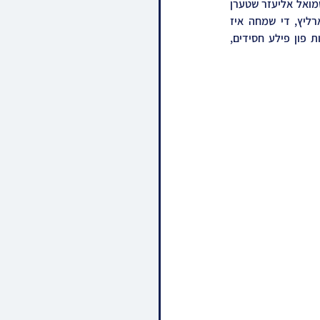
מנאראל שליט"א, מיט די כלה א טאכטער פון הרה"ג ר' דניאל שטערן שליט"א, זון פון הגאון הגדול ר' שמואל אליעזר שטערן 
שליט"א גאב"ד מערב בני ברק, און איידעם ביי הגה"צ ר' יעקב שמשון יאקאבאוויטש שליט"א מגארליץ, די שמחה איז 
פארגעקומען בבית מדרשו פונעם זיידן גאב"ד מערב בני ברק ברוב פאר והדר, און מיט די השתתפות פון פילע חסידים, 