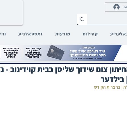
Lo
אלעריע
קהילות
מודעות
נאסטאלגיע
ווי
תון צום שידוך שליסן בבית קוידינוב - נ
 בילדער
"ה | בחצרות הקודש