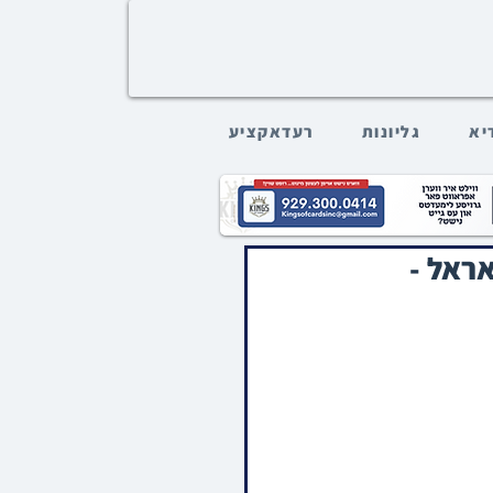
דיא
גליונות
רעדאקציע
אראל -