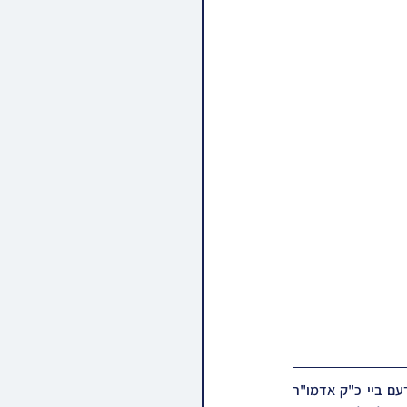
שמחת קישור החיתון לרגל די שידוך שליסן פונעם חתן א זון פון כ"ק אדמו"ר מקוידינוב שליט"א, איידעם ביי כ"ק אדמו"ר 