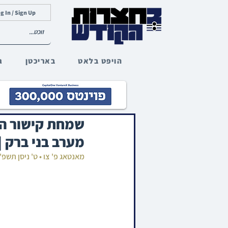
g In / Sign Up
הויפט בלאט
באריכטן
ג
שמחת קישור החי
מערב בני ברק |
מאנטאג פ' צו • ט' ניסן תשפ