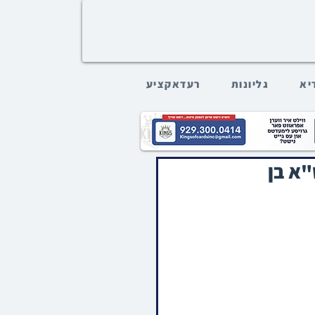
דיא
גליונות
רעדאקציע
"א בן