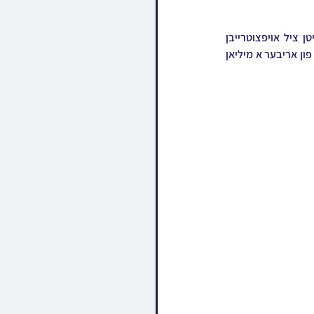
מוצאי שבת איז פארגעקומען א פראכטפולער מעמד און דינער אונטערן נאמען ״חמשת אלפים״, מיטן ציל אויפצוטרייבן 
געלטער פאר די קרן הבנינים פראיעקטן אין די קהילה, וואו עס איז אריינגעקומען די פאנטאסטישע סומע פון אריבער א מיליאן 