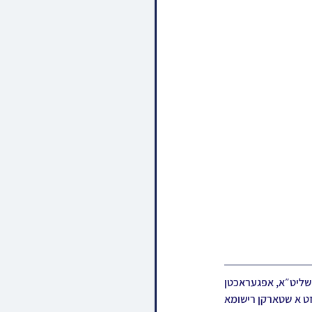
פארלאפענעם וואך האט הרה״צ ר׳ חיים שלום הלברשטאם שליט״א, בנו הגדול פון כ״ק אדמו״ר מבאבוב שליט״א, אפגעראכטן 
א קורצן באזוך אין לאנדאן, און געפראוועט א געהויבענען שבת בקרב הקהלה וועלכער האט איבערגעלאזט א שטארקן רישומא 