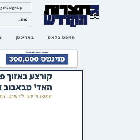
g In / Sign Up
הויפט בלאט
באריכטן
ג
קורצע באזוך פ
האד' מבאבוב א
זונטאג פ' יתרו י"ד שבט | ב