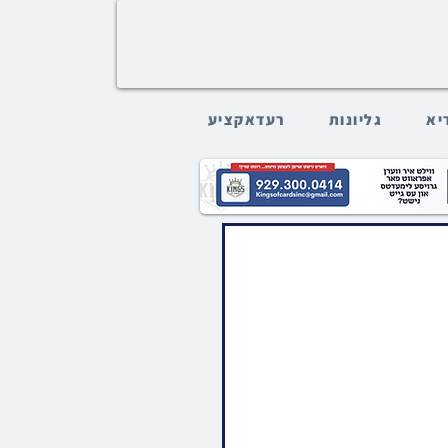
דיא
גליונות
רעדאקציע