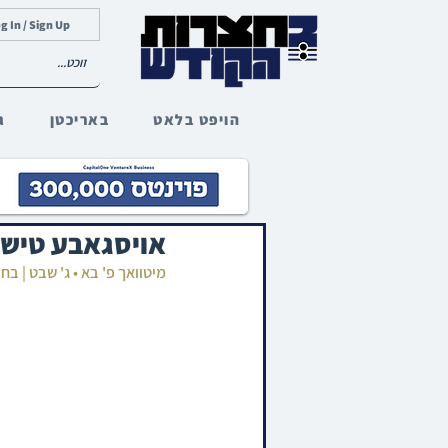
g In / Sign Up
הויפט בלאט
באריכטן
ג
אויסגאבע טישל
מיטוואך פ' בא • ג' שבט | ב