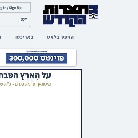
g In / Sign Up
הויפט בלאט
באריכטן
ג
עַל הָאָרֶץ הַט
מיטוואך פ' משפטים • כ"א 