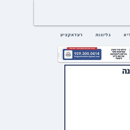
דיא
גליונות
רעדאקציע
נה