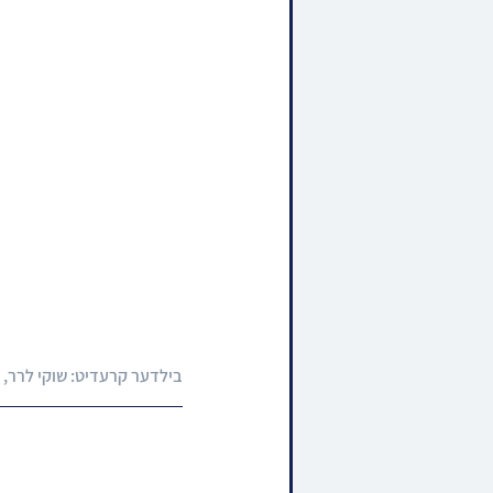
בילדער קרעדיט: 
שוקי לרר, JDN