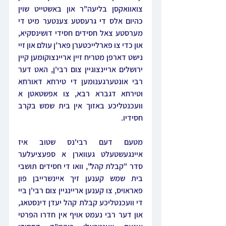
צואוואקסן בליעה"ר און באשטייט שוין 
כהיום אלס די גרעסטע צענטער מיט די 
מערסטע צאל חסידים חסידי דושינסקיא, 
און כדי צו פארלייכטערן פאר'ן עולם און זיי 
נישט דארפן מטריח זיין אריינצוקומען קיין 
ירושלים אריינצוגיין צום רבי'ן, האט דער 
רבי אונטערגענומען די טירחא דאורחא 
וטירחא דגברא רבא, צו אפשטאטן א 
וועכנטליכע באזוך אין בית שמש בקרב 
חסידיו.
מטעם דעם רבי'נס שטוב איז 
איינגעשטעלט געווארן א ספעציעלער 
סדר "קבלת קהל", וואו די חסידים תושבי 
בית שמש קענען זיך איינשרייבן פון 
פאראויס, צו קענען אריינגיין צום רבי'ן ביי 
די וועכנטליכע קבלת קהל יעדן דינסטאג, 
און דער רבי נעמט אויף אין חדרו הפרטי 