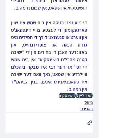
אינעם צענטראלן ביהמ"ד דחסידי 
דושינסקיא אין שטאט, אין שכונת רמה ב'.
די נייע זמני כניסה אין בית שמש איז שוין 
פארגעקומען די לעצטע צוויי דינסטאג'ס 
און ווערט אויסגענוצט דורך די חסידים מיט 
גרויס הנאה און צופרידנהייט, און 
באזונדער האבן די בחורים פון די "ישיבה 
קטנה מהרי"ם דושינסקיא" אין בית שמש 
די זכי' אז דער רבי איז מבקר ביהכלם 
וויילנדיג אין שטאט, נאך וואס דער ישיבה 
איז סטאנציאנירט אינעם בנין הביהמ"ד 
אין רמה ב'.
העד-ליין-3
דושינסקיא
נייעס
באריכט