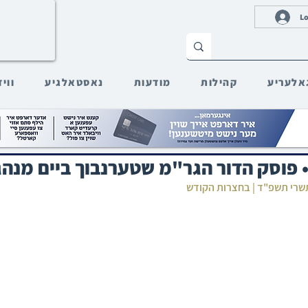
Lo
אלעריע
קהילות
מודעות
נאסטאלגיע
ווי
ָפֶשׁ • פוסק הדור הגר"מ שטערנבוך ביים מנה
 תשרי תשפ"ד | בחצרות הקודש