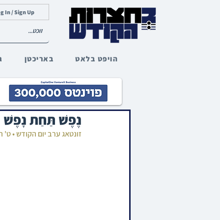
g In / Sign Up
הויפט בלאט
באריכטן
ג
נֶפֶשׁ תַּחַת נ
זונטאג ערב יום הקודש • ט'