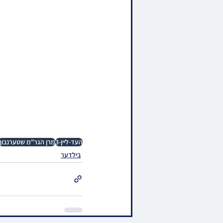
העד-ליין-3
מרן הגר"מ שטערנבוך
בילדער