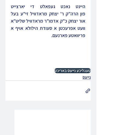
היינט נאכט געפאלט די יארצייט 
פון הרה"ק ר' יצחק מראדוויל זי"ע בעל 
אור יצחק כ"ק אדמו"ר מראדוויל שליט"א 
וועט אפרעכטן א סעודת הילולא אויף א 
פריוואטע פארנעם.
טעגליכע נייעס באריכט
נייעס