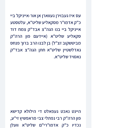
עס איז געבוירן געווארן אן אור-אייניקל ביי 
כ"ק אדמו"ר מסקאליע שליט"א, עלטסטע 
אייניקל ביי בנו הגה"צ אבד"ק צמח דוד 
סקאליע שליט"א (איידעם פון הרה"ק 
מביטשקוב זצ"ל) בן לבנו הרב ברוך פנחס 
גאדלשטיין שליט"א חתן הגה"צ אבד"ק 
נאסויד שליט"א.
היינט נאכט געפאלט די הילולא קדישא 
פון הרה"ק רבי נפתלי צבי מראפשיץ זי"ע, 
נכדיו כ"ק אדמו"רי"ם שליט"א וועלן 