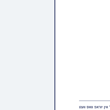
מיט רגשי התעוררות ווערט אויפגענומען ביי חסידי צאנז איבער אן ערשטמאליגע נסיעה למקומות הק' אין יוראפ וואס וועט 