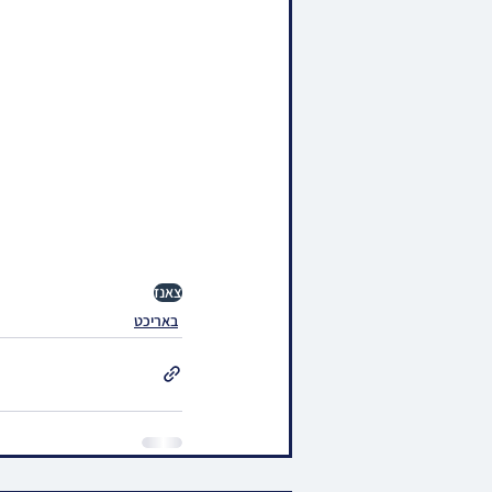
צאנז
באריכט