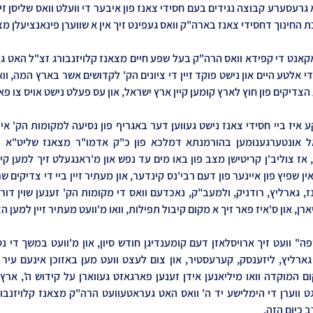
החינוך דחסידי צאנז בארה"ק וואס געפינט זיך אין א שווערן פינאנציעלן מצ
הצדיקים פון חוץ לארץ קומען קיין ארץ ישראל, און עס פעלט נישט אויס צו פא
רן, און ס'איז פאר זיך א מקום קיבול תפילות, וואו מ'וועט מעתיר זיין למען 
 כיום הזה.