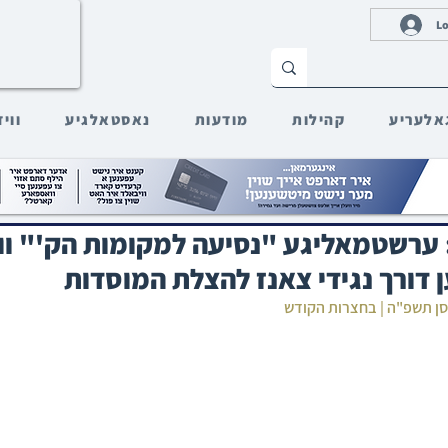
Lo
אלעריע
קהילות
מודעות
נאסטאלגיע
ווי
: ערשטמאליגע "נסיעה למקומות הק'" וו
 דורך נגידי צאנז להצלת המוסדות
סן תשפ"ה | בחצרות הקודש