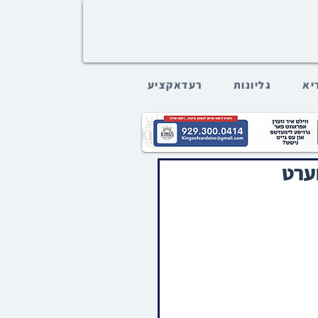
דיא
גליונות
רעדאקציע
ערט