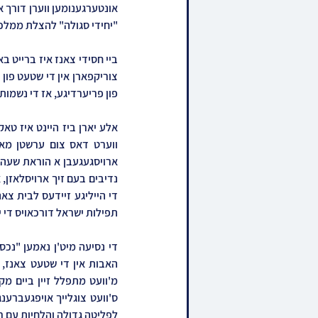
"יחידי סגולה" להצלת ממלכת 
פון פריערדיגע, אז די נשמות 
תפילות ישראל דורכאויס די יא
לפליטה גדולה והלחיות עם רב