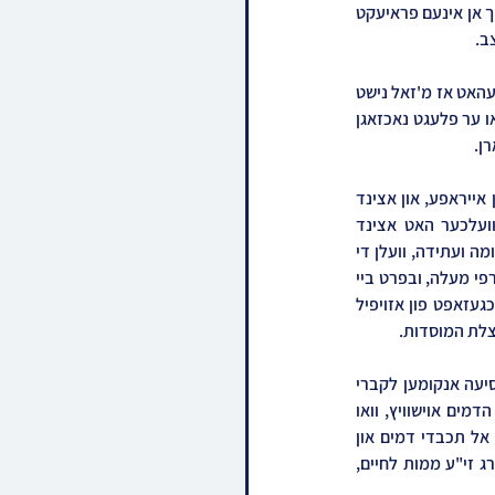
אונטערגענומען ווערן דורך א גרעסערע קבוצה נגידים בעם חסידי צאנז פון איבער די וועלט וואס שליסן זיך אן אינעם פראיעקט 
ב.
ביי חסידי צאנז איז ברייט באקאנט די קפידא וואס הרה"ק בעל שפע חיים מצאנז קלויזנבורג זצ"ל האט געהאט אז מ'זאל נישט 
צוריקפארן אין די שטעט פון די אלטע היים און נישט פוקד זיין די ציונים הק' לקדושים אשר בארץ המה, וואו ער פלעגט נאכזאגן 
רן.
אלע יארן ביז היינט איז טאקע איז ביי חסידי צאנז נישט געווען דער באגריף פון נסיעה למקומות הק' אין אייראפע, און אצינד 
ווערט דאס צום ערשטן מאל אונטערגענומען בהורמנתא דמלכא פון כ"ק אדמו"ר מצאנז שליט"א וועלכער האט אצינד 
ארויסגעגעבן א הוראת שעה, אז צוליב'ן קריטישן מצב פון באו מים עד נפש און מ'ראנגעלט זיך למען קיומה ועתידה, וועלן די 
נדיבים בעם זיך ארויסלאזן, אין שפיץ פון איינער פון דעם רבי'נס קינדער, און מעתיר זיין ביי די צדיקים שרפי מעלה, ובפרט ביי 
די הייליגע זיידעס לבית צאנז, גארליץ, רודניק, ולמעב"ק, נאכדעם וואס די מקומות הק' זענען שוין דורכגעזאפט פון אזויפיל 
הצלת המוסדות.
די נסיעה מיט'ן נאמען "נכספה" וועט זיך ארויסלאזן דעם קומענדיגן חודש סיון, און מ'וועט במשך די נסיעה אנקומען לקברי 
האבות אין די שטעט צאנז, גארליץ, ליזענסק, קערעסטיר, און צום לעצט וועט מען באזוכן אינעם עיר הדמים אוישוויץ, וואו 
מ'וועט מתפלל זיין ביים מקום המוקדה וואו מיליאנען אידן זענען פארגאזט געווארן על קידוש ה', ארץ אל תכבדי דמים און 
ס'וועט צוגלייך אויפגעברענגט ווערן די הימלישע יד ה' וואס האט געראטעוועט הרה"ק מצאנז קלויזנבורג זי"ע ממות לחיים, 