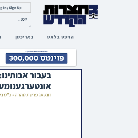
g In / Sign Up
הויפט בלאט
באריכטן
ג
בעבור אבותינו
אונטערגענומען
זונטאג פרשת טהרה • כ"ט ני