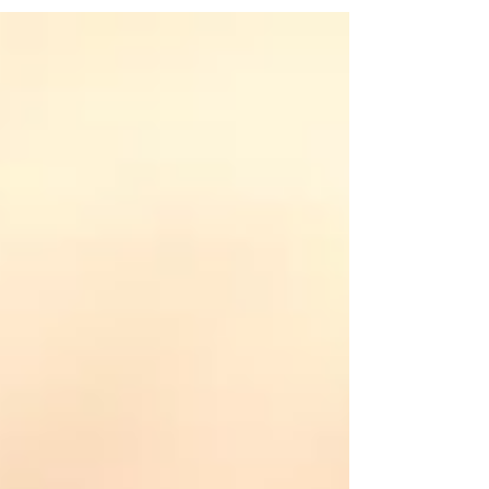
אין וויליאמסבורג, בכדי עולה צו זיין לתורה אינעם
היסטארישן ספר תורה פונעם הייליגן דברי חיים זי"ע
און גלייכצייטיג מתפלל צו זיין פאר די הצלחה פון די
אנגעייענדע מלאכת הבניה פונעם נייעם בנין האדיר
והחדש "משכן חוה פעסיל", וועלכע ווערט אצינד
געבויט אין מחנה אהל ברוך אין די קעטסקילס. דער 
שליט"א האט דארט געד