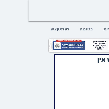
דיא
גליונות
רעדאקציע
אין