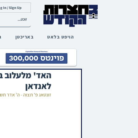
g In / Sign Up
הויפט בלאט
באריכטן
ג
האד' מלעלוב ב
לאנדאן
זונטאג פ' תצוה - ה' אדר תש