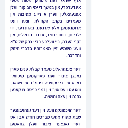
ארץ ישראל דעם מיטוואך מטות מסעי 
אינדערפרי, און במשך די ימי הביקור וועלן 
אפגעהאלטן ווערן א רייע מסיבות און 
מעמדים בקרב הקהילה, וואס וועט 
ארומנעמען אלע יארגענג באזונדער, די 
ילדי חן, בחורי חמד, אברכי הכוללים, און 
זקני העדה, ביי וועלכע רבי יצחק שליט"א 
וועט משמיע זיין מאמרותיו בדברי חיזוק 
והדרכה.
דער צענטראלע מעמד קבלת פנים פארן 
גאנצן ציבור וועט פארקומען מיטוואך 
נאכט אין די סקווירא ביהמ"ד אין שטאט, 
וואו עס וועט אויך זיין זמני כניסה צו קענען 
נהנה זיין עצה ותושיה.
דער הויכפונקט וועט זיין דער געהויבענער 
שבת מטות מסעי מברכים חודש אב וואס 
דער גאנצער ציבור וועלן צוזאמען 