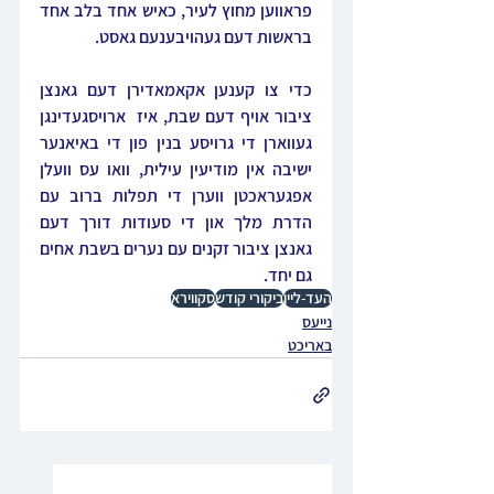
פראווען מחוץ לעיר, כאיש אחד בלב אחד 
בראשות דעם געהויבענעם גאסט.
כדי צו קענען אקאמאדירן דעם גאנצן 
ציבור אויף דעם שבת, איז  ארויסגעדינגן 
געווארן די גרויסע בנין פון די באיאנער 
ישיבה אין מודיעין עילית, וואו עס וועלן 
אפגעראכטן ווערן די תפלות ברוב עם 
הדרת מלך און די סעודות דורך דעם 
גאנצן ציבור זקנים עם נערים בשבת אחים 
גם יחד.
העד-ליין
ביקורי קודש
סקווירא
נייעס
באריכט