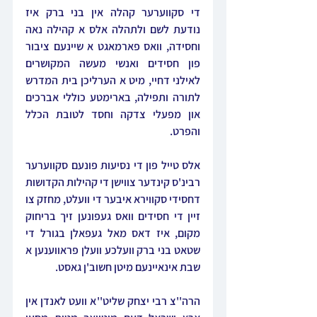
די סקווערער קהלה אין בני ברק איז 
נודעת לשם ולתהלה אלס א קהילה נאה 
וחסידה, וואס פארמאגט א שיינעם ציבור 
פון חסידים ואנשי מעשה המקושרים 
לאילני דחיי, מיט א הערליכן בית המדרש 
לתורה ותפילה, בארימטע כוללי אברכים 
און מפעלי צדקה וחסד לטובת הכלל 
והפרט.
אלס טייל פון די נסיעות פונעם סקווערער 
רבינ'ס קינדער צווישן די קהילות הקדושות 
דחסידי סקווירא איבער די וועלט, מחזק צו 
זיין די חסידים וואס געפונען זיך בריחוק 
מקום, איז דאס מאל געפאלן בגורל די 
שטאט בני ברק וועלכע וועלן פראווענען א 
שבת אינאיינעם מיטן חשוב'ן גאסט.
הרה''צ רבי יצחק שליט''א וועט לאנדן אין 