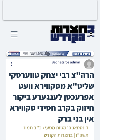
Bechatzros admin
הרה"צ רבי יצחק טווערסקי
שליט"א מסקווירא וועט
אפרעכטן לענגערע ביקור
חיזוק בקרב חסידי סקווירא
אין בני ברק
דינסטאג פ' מטות מסעי • כ''ב תמוז 
תשפ"ו | בחצרות הקודש