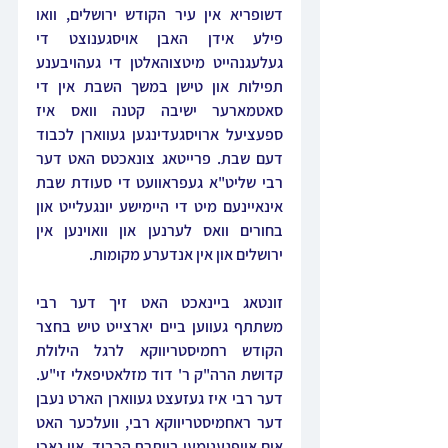
דשופריא אין עיר הקודש ירושלים, וואו 
פילע אידן האבן אויסגענוצט די 
געלעגנהייט מיטצוהאלטן די געהויבענע 
תפילות און טישן במשך השבת אין די 
סאטמארער ישיבה קטנה וואס איז 
ספעציעל ארויסגעדינגען געווארן לכבוד 
דעם שבת. פרייטאג צונאכטס האט דער 
רבי שליט"א געפראוועט די סעודת שבת 
אינאיינעם מיט די היימישע יונגעלייט און 
בחורים וואס לערנען און וואוינען אין 
ירושלים און אין אנדערע מקומות. 
זונטאג ביינאכט האט זיך דער רבי 
משתתף געווען ביים יארצייט טיש בחצר 
הקודש רחמיסטריווקא לרגל הילולת  
קדושת הרה"ק ר' דוד מזלאטיפאלי זי"ע.  
דער רבי איז געזעצט געווארן הארט נעבן 
דער ראחמיסטריווקא רבי, וועלכער האט 
אים אויפגענומען ביותרת הכבוד, און נאכן 