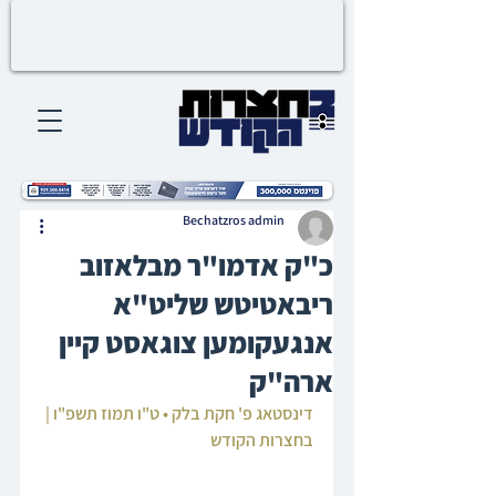
Bechatzros admin
כ"ק אדמו"ר מבלאזוב
ריבאטיטש שליט"א
אנגעקומען צוגאסט קיין
ארה"ק
דינסטאג פ' חקת בלק • ט"ו תמוז תשפ"ו | 
בחצרות הקודש