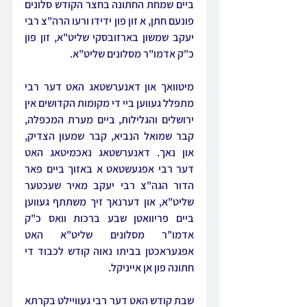
ביים שמחת החתונה בחצר הקודש סלונים 
פונעם חתן, א זון פון ידידו ורעו הרה"צ רבי 
יעקב שמשון בארזובסקי שליט"א, זון פון 
כ"ק אדמו"ר מסלונים שליט"א.
מיטוואך און דאנערשטאג האט דער רבי 
מתפלל געווען ביי די מקומות הקדושים אין 
ירושלים והגלילות, ביים מערת המכפלה, 
קבר שמואל הנביא, קבר שמעון הצדיק, 
און נאך. דאנערשטאג נאכמיטאג האט 
דער רבי אפגעשטאט א באזוך ביים פאר 
הדור הגה"צ רבי יעקב מאיר שעכטער 
שליט"א, און דערנאך זיך משתתף געווען 
ביים פריוואטן שבע ברכות וואס כ"ק 
אדמו"ר מסלונים שליט"א האט 
אפגעראכטן בביתו נאוה קודש לכבוד די 
חתונה פון אן אייניקל.
שבת קודש האט דער רבי געוויילט בקרתא 