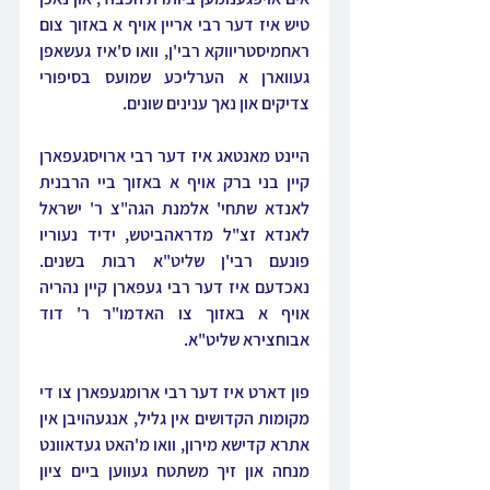
טיש איז דער רבי אריין אויף א באזוך צום 
ראחמיסטריווקא רבי'ן, וואו ס'איז געשאפן 
געווארן א הערליכע שמועס בסיפורי 
צדיקים און נאך ענינים שונים.
היינט מאנטאג איז דער רבי ארויסגעפארן 
קיין בני ברק אויף א באזוך ביי הרבנית 
לאנדא שתחי' אלמנת הגה"צ ר' ישראל 
לאנדא זצ"ל מדראהביטש, ידיד נעוריו 
פונעם רבי'ן שליט"א רבות בשנים. 
נאכדעם איז דער רבי געפארן קיין נהריה 
אויף א באזוך צו האדמו"ר ר' דוד 
אבוחצירא שליט"א.
פון דארט איז דער רבי ארומגעפארן צו די 
מקומות הקדושים אין גליל, אנגעהויבן אין 
אתרא קדישא מירון, וואו מ'האט געדאוונט 
מנחה און זיך משתטח געווען ביים ציון 