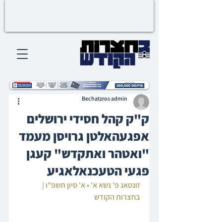
Bechatzros admin
ק"ק קהל חסידי ירושלים
אפגעהאלטן גרויסן מעמד
"ואטהר ואתקדש" קעגן
פגעי הטעכנאלאגיע
זונטאג פ' נשא א' • א' סיון תשפ"ו | 
בחצרות הקודש