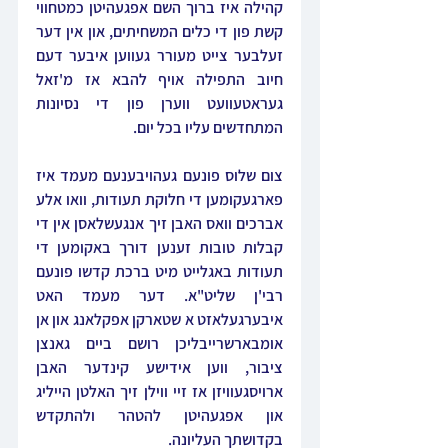
קהילה איז ברוך השם אפגעהיטן כמטחווי 
קשת פון די כלים המשחיתים, און אין דער 
זעלבער צייט מעורר געווען איבער דעם 
חיוב התפילה אויף להבא אז מ'זאל 
געראטעוועט ווערן פון די נסיונות 
המתחדשים עליו בכל יום.
צום שלוס פונעם געהויבענעם מעמד איז 
פארגעקומען די חלוקת תעודות, וואו אלע 
אברכים וואס האבן זיך אנגעשלאסן אין די 
קבלות טובות זענען דורך באקומען די 
תעודות באגלייט מיט ברכת קדשו פונעם 
רבי'ן שליט"א. דער מעמד האט 
איבערגעלאזט א שטארקן אפקלאנג און אן 
אומבארשרייבליכן רושם ביים גאנצן 
ציבור, ווען אידישע קינדער האבן 
ארויסגעוויזן אז זיי ווילן זיך האלטן הייליג 
און אפגעהיטן להטהר ולהתקדש 
בקדושתך העליונה.