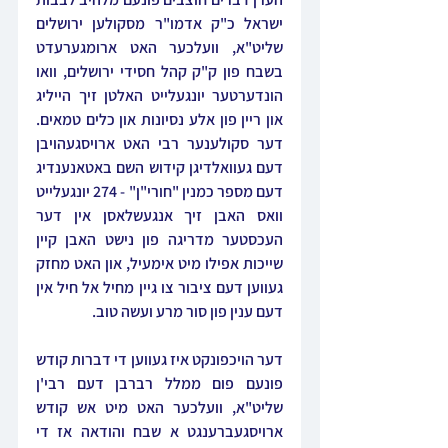
ישראל כ"ק אדמו"ר מסקולען ירושלים 
שליט"א, וועלכער האט ארומגערעדט 
בשבח פון ק"ק קהל חסידי ירושלים, וואו 
הונדערטער יונגעלייט האלטן זיך הייליג 
און ריין פון אלע נסיונות און כלים טמאים. 
דער סקולענער רבי האט ארויסגעהויבן 
דעם געוואלדיגן קידוש השם באטאנענדיג 
דעם מספר כמנין "חורי"ן" - 274 יונגעלייט 
וואס האבן זיך אנגעשלאסן אין דער 
העכסטער מדריגה פון נישט האבן קיין 
שייכות אפילו מיט אימעיל, און האט מחזק 
געווען דעם ציבור צו גיין מחיל אל חיל אין 
דעם ענין פון סור מרע ועשה טוב.
דער הויכפונקט איז געווען די דברות קודש 
פונעם פום ממלל רברבן דעם רבי'ן 
שליט"א, וועלכער האט מיט אש קודש 
ארויסגעברענגט א שבח והודאה אז די 