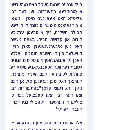
ביים אנהויב פונעם מעמד האט געהערשט 
א מורא'דיגע התעוררות ווען דער רבי 
שליט''א האט אינאיינעם מיט'ן  גאנצן 
ציבור געזאגט מיט גרויס כוונה די הייליגע 
תפילת השל"ה, זיך אויסבעטן ערליכע 
דורות און קדושת הבית. בשעת מעשה 
האט מען איבערגעגעגעבן פארן רבי'ן 
קוויטלעך פון די חשובע תומכים וועלכע 
האבן זיך אנגעשלאסן מיט סכומים הגונים 
לטובת דער וועד הטעכנאלאגיע מיט אירע 
פעולות לטובה אין דעם הייליגן מערכה, 
דערנאך האט מען געזינגען מיט אן דעם 
ניגון "יהא רעווא קדמך"בהתעוררות רב, 
וואו דער רבי האט ספעציעל געהייסן 
צולייגן די ווערטער "ותיהב לי בנין דִכרין 
דעבדין רעותך".
אלס אורח הכבוד האט מען זוכה געווען צו 
הערן דברים חוצבים פונעם מלהיב לבבות 