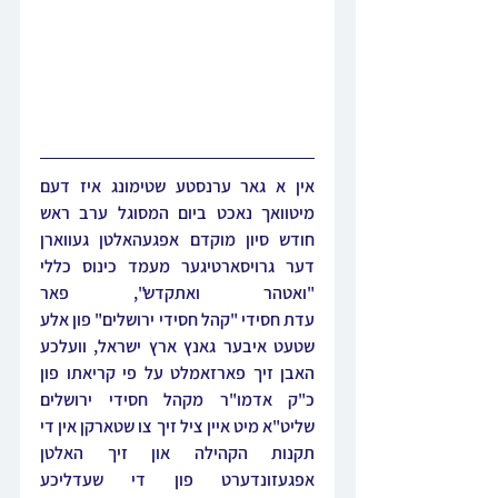
אין א גאר ערנסטע שטימונג איז דעם 
מיטוואך נאכט ביום המסוגל ערב ראש 
חודש סיון מוקדם אפגעהאלטן געווארן 
דער גרויסארטיגער מעמד כינוס כללי 
"ואטהר ואתקדש", פאר 
עדת חסידי "קהל חסידי ירושלים" פון אלע 
שטעט איבער גאנץ ארץ ישראל, וועלכע 
האבן זיך פארזאמלט על פי קריאתו פון 
כ"ק אדמו"ר מקהל חסידי ירושלים 
שליט"א מיט איין ציל זיך צו שטארקן אין די 
תקנות הקהילה און זיך האלטן 
אפגעזונדערט פון די שעדליכע 