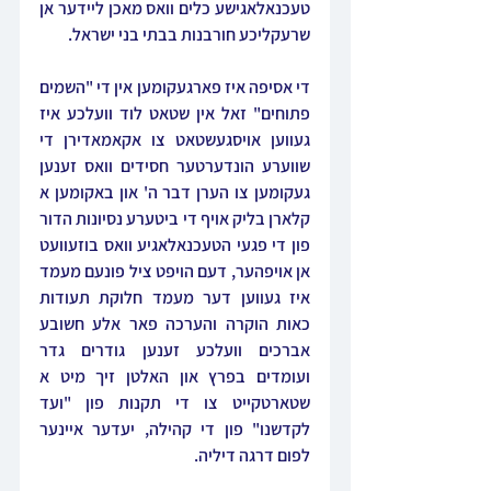
טעכנאלאגישע כלים וואס מאכן ליידער אן 
שרעקליכע חורבנות בבתי בני ישראל.
די אסיפה איז פארגעקומען אין די "השמים 
פתוחים" זאל אין שטאט לוד וועלכע איז 
געווען אויסגעשטאט צו אקאמאדירן די 
שווערע הונדערטער חסידים וואס זענען 
געקומען צו הערן דבר ה' און באקומען א 
קלארן בליק אויף די ביטערע נסיונות הדור 
פון די פגעי הטעכנאלאגיע וואס בוזעוועט 
אן אויפהער, דעם הויפט ציל פונעם מעמד 
איז געווען דער מעמד חלוקת תעודות 
כאות הוקרה והערכה פאר אלע חשובע 
אברכים וועלכע זענען גודרים גדר 
ועומדים בפרץ און האלטן זיך מיט א 
שטארטקייט צו די תקנות פון "ועד 
לקדשנו" פון די קהילה, יעדער איינער 
לפום דרגה דיליה.