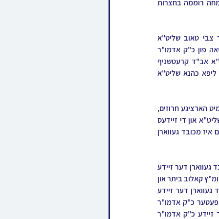
משתתפים וועלכע האבן איבערגעפילט דעם שטאטישן אודיטוריום עד אפס מקום, דערלעבנדיג די שמחה רוממה בחצרות 
בשעה טובה ומוצלחת איז געגאנגען אונטער די חופה דער חתן בן זקונים פון הגה"צ רבי אליעזר צבי טאוב שליט"א 
אב"ד קאלוב ביתר, בנו הגדול פון כ"ק אדמו"ר מקאלוב שליט"א לרפואה שלימה און חתנא דבי נשיאה פון כ"ק אדמו"ר 
מתולדות אברהם יצחק שליט"א, מיט די כלה א טאכטער פון הרה"צ רבי זלמן לייב ראזנבוים שליט"א אב"ד קרעטשניף 
בראכפעלד, בנו הצעיר פון כ"ק אדמו"ר מקרעטשניף שליט"א און איידעם  פון הרה"צ רבי אליעזר ליפא כהנא שליט"א 
ביים מעמד הקבלת פנים האט דער בדחנא דמלכא ר' מרדכי זעלפריינד הי"ו מעורר געווען זכות אבות מיט הארציגע חרוזים, 
און מסיים געווען מיט א הייסע תפילה למען בריאותם האיתנה פונעם סבא קדישא דער קאלובער רבי שליט"א און די זיידעס 
האדמורי"ם מתולדות אברהם יצחק און קרעטשניף, למען יאריכו ימים על ממלכתם. מיט קריאת התנאים איז מכובד געווארן 
ביים מעמד החופה, וואס איז געווען מלכות'דיג באצירט פארנט פונעם זאל, איז מיט סידור קידושין מכובד געווארן דער זיידע 
כ"ק אדמו"ר מתולדות אברהם יצחק שליט"א, ווען אלס עדי קידושין דינען הגאון רבי פנחס אשר שליט"א דומ"ץ קאלוב ביתר און 
הגאון רבי שמואל חיים הערשקאוויטש שליט"א מרבני קרית קרעטשניף. מיט קריאת הכתובה איז מכובד געווארן דער זיידע 
הרה"צ ר' אליעזר ליפא כהנא שליט"א מספינקא ירושלים, די ערשטע זעקס ברכותהאט געזאגט דער פעטער כ"ק אדמו"ר 
מוויזניץ לאנדאן שליט"א מיט א קול חנוק מדמעות, און מיט ברכה אחריתא איז מכובד געווארן דער זיידע כ"ק אדמו"ר 