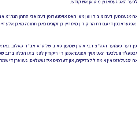
לכער האט געטאנצן מיט אן אש קודש.
רויסגעלאזט אין א מחול לצדיקים, און דערמיט איז געשלאסן געווארן די שמ