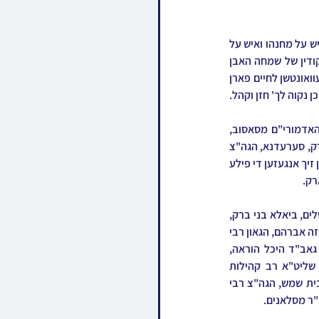
נאכן חופה איז געווען צוגעשטעלט די סעודת החתונה אין באזונדערע ערטער פאר אלע קהילות הקודש איש על מחנהו ואיש על 
דגלו. צום באשטימטן צייט האט מען אויפגענומען די געהויבענע זיידעס האדמורי"ם שליט"א, און די ריקודין של שמחה האבן 
אנגעהאלטן לענגערע שעה'ן ברוב שמחה והתעלות, דער זיידע האדמו"ר מתולדות אברהם יצחק האט געוואונטשן לחיים פארן 
 נקוה לך' חזן וקהל.
די שמחה איז באשיינט געווארן דורך פילע אדמורי"ם ורבנים, צווישן זיי די פעטערס פון ביידע צדדים האדמורי"ם מסאסוב, 
פרמישלאן, פאלטישאן, ספינקא ירושלים, מבקשי אמונה, נחלת אהרן, קאסאני בית שמש, זידיטשוב בני ברק, סערעדנא, הגה"צ 
רבי משה קאהן שליט"א ראש ישיבת תולדות אהרן, און העסקן הרב אפרים שטערן שליט"א. ספעציעל האבן זיך אנגעזען די פילע 
רק.
 אזוי אויך האבן זיך משתתף געווען האדמורי"ם מוויזניץ בית שמש, נדבורנא ירושלים, שומרי אמונים ירושלים, ביאלא בני ברק, 
שידלובצא, באסטאן ביתר, מיאלען, און דעעש ירושלים, הגה"צ רבי מרדכי זאב וואזנער שליט"א אב"ד מחזה אברהם, הגאון רבי 
שמואל בראנסדארפער שליט"א חבר בד"ץ העדה החרדית, הגאון רבי משה בראנסדארפער שליט"א גאב"ד היכל הוראה, 
הגה"צ רבי דוד טווערסקי שליט"א אב"ד ראחמיסטריווקא ירושלים, הגאון רבי חיים לייב רובינשטיין שליט"א רב קהילות 
החסידים רמה ד' בית שמש, הגה"צ רבי אלטר משה טווערסקי שליט"א אב"ד ראחמיסטריווקא רמה ד' בית שמש, הגה"צ רבי 
"ר מסלאנים.