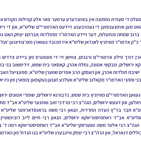
כ"ק אדמו"ר מוויזניץ לאנדאן שליט"א איז מכובד געווארן פארצוזינגען 'ועל כן
י וחתני האדמו"ר מקאלוב שליט"א וועלכע זענען געקומען צופארן פון ניו יא
ללים דנאראל, און הרה"צ רבי יצחק וויינבערג שליט"א בנו הגדול פון האדמו