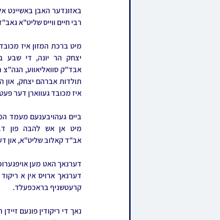
רבי חיים ווייס שליט"א גאב"ד
איז מכובד געווארן דער פעט
אב"ד קאלוב שליט"א, און דע
קרעטשניף בראכפעלד.