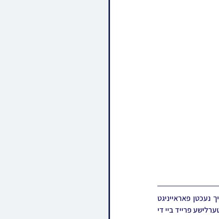
מאסן חסידים ואנשי מעשה פון די הויפן תולדות אברהם יצחק - קרעטשניף - קאלוב - ספינקא, האבן זיך נעכטן פאראייניגט 
מיטצוהאלטן די געהויבענע חתונה אינעם עיר התורה והחסידות ביתר, וואס האט געווירבעלט מיט אן אויסטערלישע פרייד ביי די 