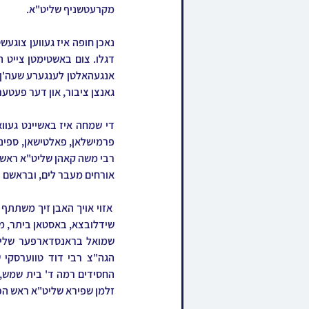
מקרעטשניף שליט"א.
גאנצן ציבור, און דער פעטער 
אורחים מעבר לים, ובראשם בנ
זלמן שפירא שליט"א ראש הכו