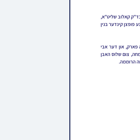
א זעלטענע התרגשות האט ארומגענומען דעם ציבור ווען מען האט אויסגערופן דעם אבי החתן הגה"צ אבד"ק קאלוב שליט"א, 
וועלכער האט מיט התרגשות אפגעראכטן די עבודת הריקודין מיט זיין בן זקונים נאכן חתונה מאכן אלע זיינע פופצן קינדער בנין 
דערנאך האט מען אויסגערופן דער פעטער הגה"צ רבי אהרן שמעון טאוב שליט"א אב"ד קאלוב בארא פארק, און דער אבי 
הכלה אב"ד קרעטשניף בראכפעלד וועלכער האט אויך אפגעראכטן די ריקודין לפני בתו הכלה ברוב שמחה, צום שלוס האבן 
חה הרוממה.