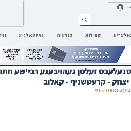
Lo
אלעריע
קהילות
מודעות
נאסטאלגיע
ווי
געלעבט זעלטן געהויבענע רבי'שע חתו
יצחק - קרעטשניף - קאלוב
שבט | בחצרות הקודש