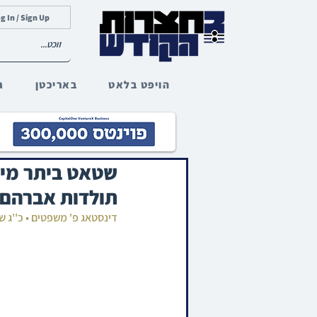
g In / Sign Up
הויפט בלאט
באריכטן
ג
שטאט ביתר מיט
תולדות אברהם 
דינסטאג פ' משפטים • כ''ג 