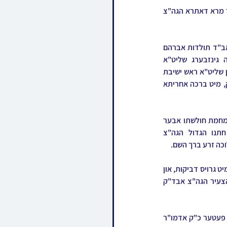
באזונדער האבן באשיינט אלע צענדליגער רבנים פון שטאט ביתר פון אלע שיכטן און קרייזן ובראשן דער מרא דאתרא הגה"צ 
מיט ברכת המזון איז מכובד געווארן דער פעטער פון ביידע צדדים הרה"צ רבי בעריש קאהן שליט"א אב"ד תולדות אברהם 
יצחק הר יונה, די שבע ברכות איז צוטיילט געווארן צווישן די פעטערס הגה"צ רבי אלעזר יונה גינזבערג שליט"א 
אבד"ק סוואליאווע, הגה"צ רבי דוד משה ראזענבוים שליט"א אבד"ק קרעטשניף, הגה"צ רבי אהרן קאהן שליט"א ראש ישיבת 
תולדות אברהם יצחק, און הגה"צ רבי יחזקאל שרגא בראך שליט"א ראש הכוללים תולדות אברהם יצחק, מיט ברכה אחריתא 
ביים געהויבענעם מעמד המצוה טאנץ איז האדמו"ר מתולדות אברהם יצחק געטאנצן זיצנדיגערהייט מחמת חולשתו אבער 
מיט אן אש להבה פון דביקות און ברען, און זיך ארויסגעלאזט אין א ספעציעלן ריקוד מיט חתנו הגדול הגה"צ 
וכה זרע ברך השם.
דערנאך האט מען אויפגערופן דעם קרעטשניפער רבי'ן וועלכע האט אפגעראכטן די ריקודי קודש כדרכו מיט גרויס דביקות, און 
דערנאך ארויס אין א ריקוד מיט די מחותנים און זיידעס און א באזונדערע פייערדיגע ריקוד מיט בנו הצעיר הגה"צ אבד"ק 
נאך די ריקודין פונעם זיידן הרה"צ רבי אליעזר ליפא כהנא מספינקא ירושלים האט מען אויסגערופן דער פעטער כ"ק אדמו"ר 