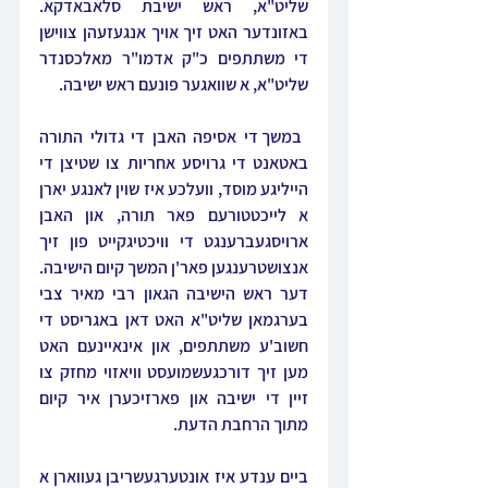
שליט"א, ראש ישיבת סלאבאדקא. 
באזונדער האט זיך אויך אנגעזעהן צווישן 
די משתתפים כ"ק אדמו"ר מאלכסנדר 
שליט"א, א שוואגער פונעם ראש ישיבה.
 במשך די אסיפה האבן די גדולי התורה 
באטאנט די גרויסע אחריות צו שטיצן די 
הייליגע מוסד, וועלכע איז שוין לאנגע יארן 
א לייכטטורעם פאר תורה, און האבן 
ארויסגעברענגט די וויכטיגקייט פון זיך 
אנצושטרענגען פאר'ן המשך קיום הישיבה. 
דער ראש הישיבה הגאון רבי מאיר צבי 
בערגמאן שליט"א האט דאן באגריסט די 
חשוב'ע משתתפים, און אינאיינעם האט 
מען זיך דורכגעשמועסט וויאזוי מחזק צו 
זיין די ישיבה און פארזיכערן איר קיום 
מתוך הרחבת הדעת.
ביים ענדע איז אונטערגעשריבן געווארן א 