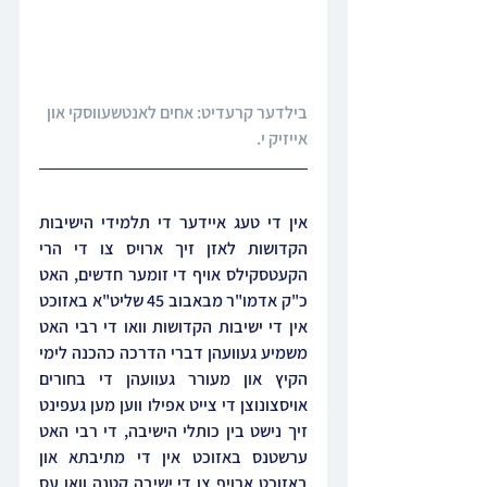
בילדער קרעדיט: אחים לאנטשעווסקי און 
אייזיק י.
אין די טעג איידער די תלמידי הישיבות 
הקדושות לאזן זיך ארויס צו די הרי 
הקעטסקילס אויף די זומער חדשים, האט 
כ"ק אדמו"ר מבאבוב 45 שליט"א באזוכט 
אין די ישיבות הקדושות וואו די רבי האט 
משמיע געוועהן דברי הדרכה כהכנה לימי 
הקיץ און מעורר געוועהן די בחורים 
אויסצונוצן די צייט אפילו ווען מען געפינט 
זיך נישט בין כותלי הישיבה, די רבי האט 
ערשטנס באזוכט אין די מתיבתא און 
באזוכט ארויף צו די ישיבה קטנה וואו עס 