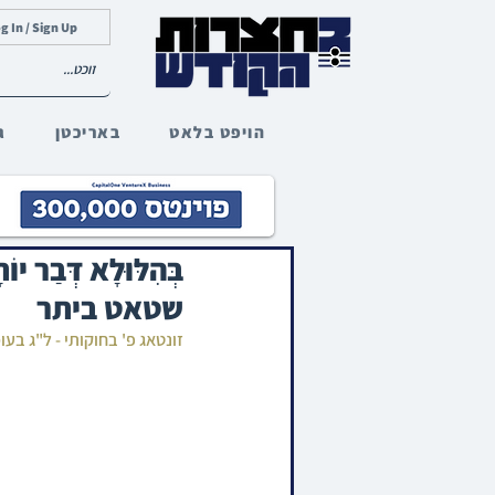
g In / Sign Up
הויפט בלאט
באריכטן
ג
בְּהִלּוּלָא דְּ
שטאט ביתר
זונטאג פ' בחוקותי - ל"ג בע