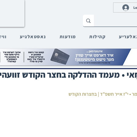
Lo
אלעריע
קהילות
מודעות
נאסטאלגיע
ווי
בַר יוֹחָאי • מעמד ההדלקה בחצר הקודש זוועהי
ומר • י"ז אייר תשפ"ד | בחצרות הקודש