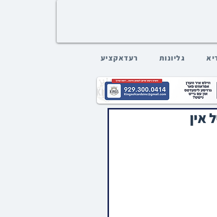
דיא
גליונות
רעדאקציע
ל אין