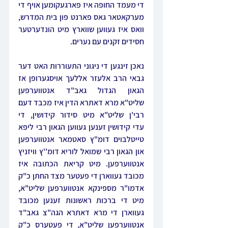
די מעמד החופה איז פארגעקומען אויף די 
מערקאטאר גאס פארנט פון בית המדרש, 
וואס איז געווען שווארץ מיט הונדערטער 
חסידים זקנים עם נערים.
נאכן זינגען די ניגוני התעוררות האט דער 
גבאי הרב אלעזר אללעך אויסגערופן אז 
הגאון הגדול גאב"ד אנטווערפען 
שליט"א מרא דאתרא הדין איז מכבד דעם 
רבי'ן שליט"א מיט סידור קידושין, די 
עדי קידושין זענען געווען הגאון רבי ליפא 
טייטלבוים דומ"ץ סאטמאר אנטווערפען 
און הגאון רבי שמואל לוריא דומ''ץ וויזניץ 
אנטווערפען. מיט קריאת הכתובה איז 
מכובד געווארן די פעטער מצד החתן כ"ק 
אדמו"ר מספינקא אנטווערפען שליט"א, 
מיט די ברכות ראשונות זענען מכובד 
געווארן די מרא דאתרא הגה"צ גאב"ד 
אנטווערפען שליט"א, די פעטערס כ"ק 