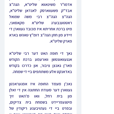
אדמו"ר משינאווא שליט"א, הגה"צ 
אבד"ק פשעווארסק לאנדאן שליט"א, 
הגה"צ הגה''צ רבי משה שמואל 
ראטטענבערג שליט"א מקאסאני, 
מיט ברכת אחריתא איז מכובד געווארן די 
זיידע פון חתן הגה"צ דומ"ץ טאהש בארא 
פארק שליט"א.
נאך די חופה האט דער רבי שליט"א 
אנגעוואונטשן ווארעמע ברכת הקודש 
פאר'ן גאנצן ציבור, און כדרכו בקודש 
באדאנקט אלע משתתפים ביי די שמחה.
נאכ'ן מעמד החופה איז אפגעראכטן 
געווארן דער סעודת החתונה אין די זאלן 
פון בית רחל, וואו מ'האט זיך 
מיטגעפריידט בשמחת בית צדיקים, 
ובפרט ביי די געהויבענע ריקודין של 