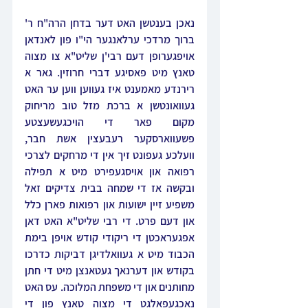
נאכן בענטשן האט דער בדחן הרה"ח ר' 
ברוך מרדכי ערלאנגער הי"ו פון לאנדאן 
אויפגערופן דעם רבי'ן שליט"א צו מצוה 
טאנץ מיט פאסיגע דברי חרוזין. גאר א 
רירנדע מאמענט איז געווען ווען ער האט 
געוואונטשן א ברכת מזל טוב מריחוק 
מקום פאר די הויכגעשעצטע 
פשעווארסקער רעבעצין אשת חבר, 
וועלכע געפונט זיך אין די מרחקים לצרכי 
רפואה און אויסגעפירט מיט א תפילה 
ובקשה אז די שמחה בבית צדיקים זאל 
משפיע זיין ישועות און רפואות פארן כלל 
און דעם פרט. די רבי שליט"א האט דאן 
אפגעראכטן די ריקודי קודש אויפן בימת 
הכבוד מיט א געוואלדיגן דביקות כדרכו 
בקודש און דערנאך געטאנצן מיט די חתן 
מחותנים און די משפחת המלוכה. עס האט 
נאכגעפאלגט די מצוה טאנץ פון די 