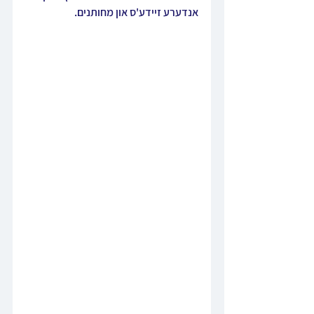
אנדערע זיידע'ס און מחותנים.