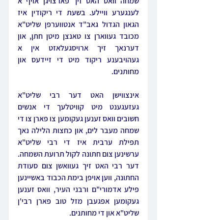
שמחה וואס האט זיך פארצויגן אויף א 
לענגערע וויילע. בשעת די ריקודין איז 
הגאון הגדול גאב"ד אנטווערפן שליט"א 
מכובד געווארן צו טאנצן מיטן חתן, און 
דערנאך זיך ארויסגעלאזט אין א 
געהויבענע ריקוד מיט די זיידעס און 
מחותנים.
אינצווישן האט דער רבי שליט"א 
געזעגענט מיט קוויטלעך די אנשים 
חשובים וואס זענען געקומען צו פארן צו די 
שמחה מעבר לים, און כחצות הלילה נאך 
תפילת ערבית איז די רבי שליט"א 
ערשינען צום חתונה לקול תרועת השמחה. 
דער רבי האט זיך געוואשן צום סעודת 
החתונה, ווען אויפן בימת הכבוד באשיינען 
פילע אדמורי"ם ורבני העיר, וואס זענען 
געקומען אפגעבן מזל טוב פארן רבי'ן 
שליט"א און די מחותנים.