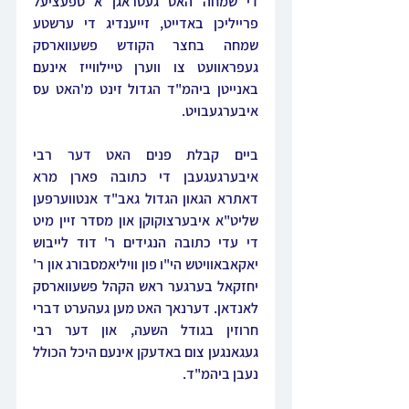
די שמחה האט געטראגן א ספעציעל 
פרייליכן באדייט, זייענדיג די ערשטע 
שמחה בחצר הקודש פשעווארסק 
געפראוועט צו ווערן טיילווייז אינעם 
באנייטן ביהמ"ד הגדול זינט מ'האט עס 
איבערגעבויט. 
ביים קבלת פנים האט דער רבי 
איבערגעגעבן די כתובה פארן מרא 
דאתרא הגאון הגדול גאב"ד אנטווערפען 
שליט"א איבערצוקוקן און מסדר זיין מיט 
די עדי כתובה הנגידים ר' דוד לייבוש 
יאקאבאוויטש הי"ו פון וויליאמסבורג און ר' 
יחזקאל בערגער ראש הקהל פשעווארסק 
לאנדאן. דערנאך האט מען געהערט דברי 
חרוזין בגודל השעה, און דער רבי 
געגאנגען צום באדעקן אינעם היכל הכולל 
נעבן ביהמ"ד. 