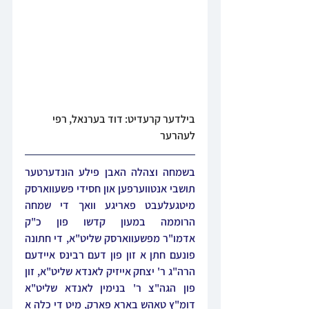
בילדער קרעדיט: דוד בערנאל, רפי 
לעהרער
בשמחה וצהלה האבן פילע הונדערטער 
תושבי אנטווערפען און חסידי פשעווארסק 
מיטגעלעבט פאריגע וואך די שמחה 
הרוממה במעון קדשו פון כ"ק 
אדמו"ר מפשעווארסק שליט"א, די חתונה 
פונעם חתן א זון פון דעם רבינס
 איידעם 
הרה"ג ר' יצחק אייזיק לאנדא שליט"א, זון 
פון הגה"צ ר' בנימין לאנדא שליט"א 
דומ"ץ טאהש בארא פארק, מיט די כלה א 