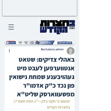
Bechatzros admin
באהלי צדיקים: שטאט
אנטווערפען לעבט מיט
געהויבענע שמחת נישואין
פון נכד כ"ק אדמו"ר
מפשעווארסק שליט"א
זונטאג פ' חקת בלק • י''ג תמוז תשפ"ו | 
בחצרות הקודש