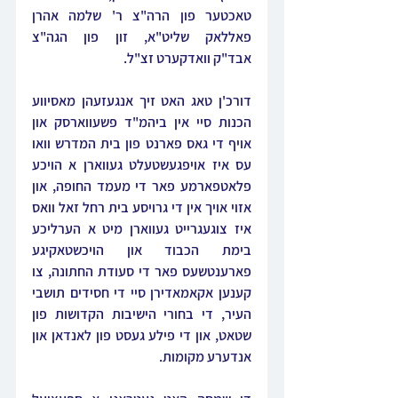
טאכטער פון הרה"צ ר' שלמה אהרן 
פאללאק שליט"א, זון פון הגה"צ 
אבד"ק וואדקערט זצ"ל.
דורכ'ן טאג האט זיך אנגעזעהן מאסיווע 
הכנות סיי אין ביהמ"ד פשעווארסק און 
אויף די גאס פארנט פון בית המדרש וואו 
עס איז אויפגעשטעלט געווארן א הויכע 
פלאטפארמע פאר די מעמד החופה, און 
אזוי אויך אין די גרויסע בית רחל זאל וואס 
איז צוגעגרייט געווארן מיט א הערליכע 
בימת הכבוד און הויכשטאקיגע 
פארענטשעס פאר די סעודת החתונה, צו 
קענען אקאמאדירן סיי די חסידים תושבי 
העיר, די בחורי הישיבות הקדושות פון 
שטאט, און די פילע געסט פון לאנדאן און 
אנדערע מקומות.