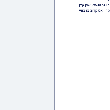
די רבי האט זיך ארויסגעלאזט צום לופטפעלד אויפן וועג אהיים קיין ארץ ישראל. דינסטאג דורכן טאג איז די רבי אנגעקומען קיין 
מאנסי אויף א פריאווטער באזוך ביי כ"ק אדמו"ר מוויז'ניץ מאנסי שליט"א וואו די רבי'ס האבן געשמועסט פריוואט קרוב צו צוויי 