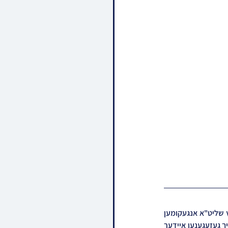
דעם דאנערשטאג אינדערפרי איידערן זיך אהיימקערן קיין ארץ ישראל, איז כ"ק אדמו"ר מסערט וויז'ניץ שליט"א אנגעקומען 
אויף תפילת שחרית בבית מדרשו אין בארא פארק, נאכן דאווענען זענען די חסידים תושבי המקום דורך זיך געזעגענען איידער 