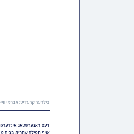
בילדער קרעדיט: אברמי וויי