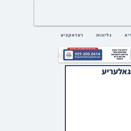
דיא
גליונות
רעדאקציע
גאלעריע