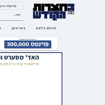
g In / Sign Up
הויפט בלאט
באריכטן
ג
האד' מסערט ווי
פרייטאג פ' קרח • כ"ט סיון 