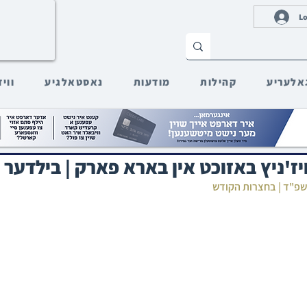
Lo
אלעריע
קהילות
מודעות
נאסטאלגיע
ווי
ז'ניץ באזוכט אין בארא פארק | בילדער 
תשפ"ד | בחצרות הקודש