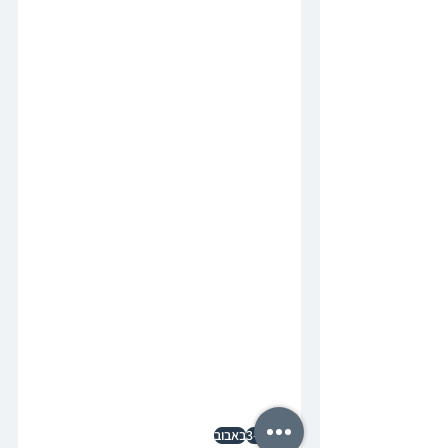
העד-ליין-3
באבוב