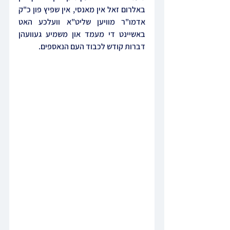
באלרום זאל אין מאנסי, אין שפיץ פון כ"ק 
אדמו"ר מוויען שליט"א וועלכע האט 
באשיינט די מעמד און משמיע געוועהן 
דברות קודש לכבוד העם הנאספים.