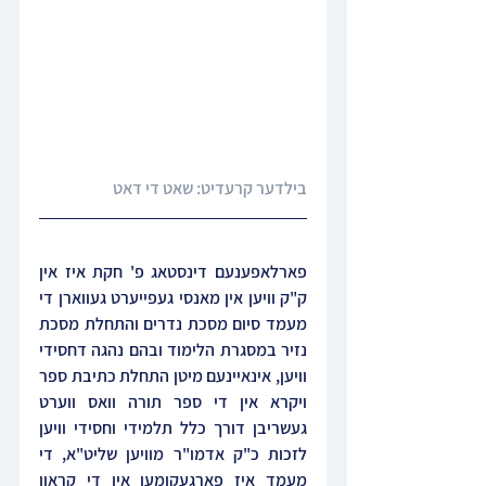
בילדער קרעדיט: שאט די דאט
פארלאפענעם דינסטאג פ' חקת איז אין 
ק"ק וויען אין מאנסי געפייערט געווארן די 
מעמד סיום מסכת נדרים והתחלת מסכת 
נזיר במסגרת הלימוד ובהם נהגה דחסידי 
וויען, אינאיינעם מיטן התחלת כתיבת ספר 
ויקרא אין די ספר תורה וואס ווערט 
געשריבן דורך כלל תלמידי וחסידי וויען 
לזכות כ"ק אדמו"ר מוויען שליט"א, די 
מעמד איז פארגעקומען אין די קראון 