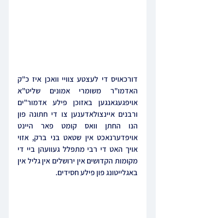
דורכאויס די לעצטע צוויי וואכן איז כ"ק 
האדמו"ר משומרי אמונים שליט"א 
אויפגעגאנגען באזוכן פילע אדמור"ים 
ורבנים איינצולאדענען צו די חתונה פון 
הנו החתן וואס קומט פאר היינט 
אויפדערנאכט אין שטאט בני ברק, אזוי 
אויך האט די רבי מתפלל געוועהן ביי די 
מקומות הקדושים אין ירושלים אין גליל אין 
באגלייטונג פון פילע חסידים.