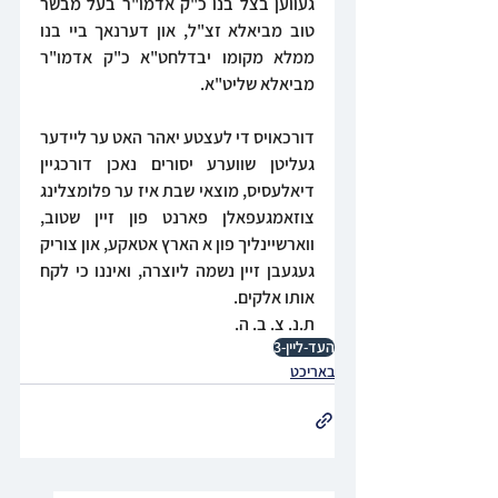
געווען בצל בנו כ"ק אדמו"ר בעל מבשר 
טוב מביאלא זצ"ל, און דערנאך ביי בנו 
ממלא מקומו יבדלחט"א כ"ק אדמו"ר 
מביאלא שליט"א.
דורכאויס די לעצטע יאהר האט ער ליידער 
געליטן שווערע יסורים נאכן דורכגיין 
דיאלעסיס, מוצאי שבת איז ער פלומצלינג 
צוזאמגעפאלן פארנט פון זיין שטוב, 
ווארשיינליך פון א הארץ אטאקע, און צוריק 
געגעבן זיין נשמה ליוצרה, ואיננו כי לקח 
אותו אלקים.
ת.נ. צ. ב. ה.
העד-ליין-3
באריכט