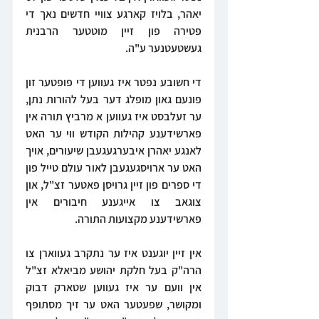
יאהר, בלויז קארגע צוויי חדשים נאך די 
פטירה פון זיין מוטטער הרבנית 
געשטעטנער ע"ה.
די חשובע נפטר איז געווען די פופטער זון 
פונעם גאון מופלג דער בעל להורות נתן, 
ער זעלבסט איז געווען א מרביץ תורה אין 
פארשידענע קהילות הקודש ווי ער האט 
לאנגע יאהרן איבערגעגעבן שיעורים, אויך 
האט ער ארויסגעגעבן לאור עולם טייל פון 
די ספרים פון זיין גרויסן פאטער זצ"ל, און 
צוגאב צו אייגענע חיבורים אין 
פארשידענע מקצועות התורה.
אין זיין יוגענט איז ער נתקרב געווארן צו 
הרה"ק בעל חלקת יהושע מביאלא זצ"ל 
אין וועם ער איז געווען שטארק דבוק 
ומקושר, שפעטער האט ער זיך מסתופף 