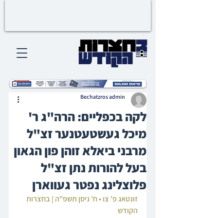
Bechatzros admin
לקה בכפליים: הרה"ג ר'
מיכל געשטעטנער זצ"ל
מרבני ביאלא זוהן פון הגאון
בעל להורות נתן זצ"ל
פלוצלינג נפטר געווארן
זונטאג פ' צו • ח' ניסן תשפ"ה | בחצרות 
הקודש