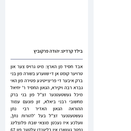
בילד קרדיט: יהודה פרקוביץ
אבד חסיד מן הארץ: מיט גרויס צער און 
טרויער קומט אן די שווערע בשורה פון בני 
ברק איבער די פריצייטיגע פטירה פון האי 
גברא רבה ויקירא, הגאון החסיד ר' יחיאל 
מיכל געשטעטנער זצ"ל פון בני ברק 
מחשובי רבני ביאלא, זון פונעם עמוד 
ההוראה הגאון האדיר רבי נתן 
געשטעטנער זצ"ל בעל 'להורות נתן', 
וועלכע איז נעכטן מוצאי שבת פלוצלינג 
נפטר געווארן אין בליענדן עלטער פון 67 