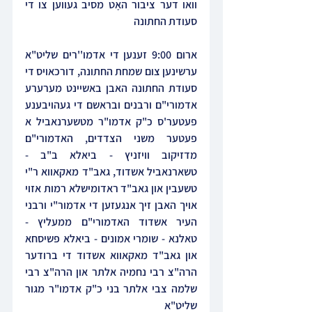
וואו דער ציבור האָט מסיב געווען צו די 
סעודת החתונה
ארום 9:00 זענען די אדמו''רים שליט"א 
ערשינען צום שמחת החתונה, דורכאויס די 
סעודת החתונה האבן באשיינט מערערע 
אדמורי"ם ורבנים ובראשם די געהויבענע 
פעטער'ס כ"ק אדמו"ר מטשערנאביל א 
פעטער משני הצדדים, האדמורי"ם 
מדזיקוב וויזניץ - ביאלא ב"ב - 
טשארנאביל אשדוד, גאב"ד מאקאווא ר"י 
טשעבין און גאב"ד ראדומישלא רמות אזוי 
אויך האבן זיך אנגעזען די אדמור"י ורבני 
העיר אשדוד האדמורי"ם ממעליץ - 
טאלנא - שומרי אמונים - ביאלא פשיסחא 
און גאב"ד מאקאווא אשדוד די ברודער 
הרה"צ רבי נחמיה אלתר און הרה"צ רבי 
שלמה צבי אלתר בני כ"ק אדמו"ר מגור 
שליט"א