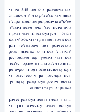
צום באשטימטן צייט אום 5:15 איז די 
מחותן אבי הכלה כ"ק אדמו"ר מפיטסבורג 
שליט"א אריינגעקומען צום מעמד הקבלת 
פנים אינעם היכל הטישן אינעם ביהמ''ד 
הגדול ווי מען האָט געזינגן ניגוני דביקות 
מיט גרויס התעוררות, די רבי שליט"א האט 
פארגעזינגען דעם פיטסבורג'ער ניגון 
'הגידה לי' מיט גרויס השתפכות הנפש, 
מיט דברי כיבושין האָט אויפגעטרעטן 
בדחנא דמלכא הרב דוד שובקס וועלכער 
האָט אַרויסגעברענגט דאָס גרויסקייט פון 
דעם מאָמענט, און אויסגערעכנט די 
גרויסע זיידעס, וואָס קומען אַראָפּ זיך 
משתתף צו זיין ביי די שמחה
ביים די מעמד החופּה האָט מען געזינגן 
וואַרימע ניגונים אָנגעפירט דורך די 
קאַפּעליע חברי המשוררים פון חצר 