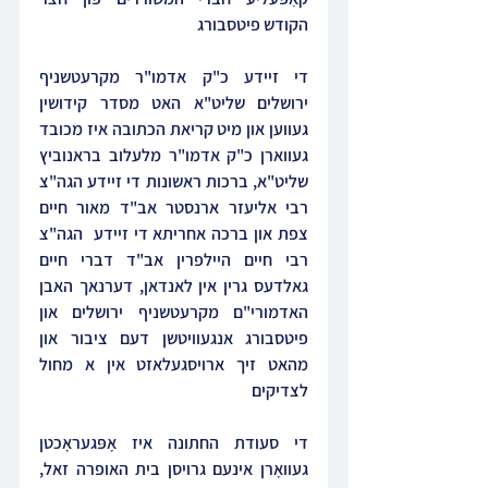
הקודש פיטסבורג
די זיידע כ"ק אדמו"ר מקרעטשניף 
ירושלים שליט"א האט מסדר קידושין 
געווען און מיט קריאת הכתובה איז מכובד 
געווארן כ"ק אדמו"ר מלעלוב בראנוביץ 
שליט"א, ברכות ראשונות די זיידע הגה"צ 
רבי אליעזר ארנסטר אב"ד מאור חיים 
צפת און ברכה אחריתא די זיידע  הגה"צ 
רבי חיים היילפרין אב"ד דברי חיים 
גאלדעס גרין אין לאנדאן, דערנאך האבן 
האדמורי"ם מקרעטשניף ירושלים און 
פיטסבורג אנגעוויטשן דעם ציבור און 
מהאט זיך ארויסגעלאזט אין א מחול 
לצדיקים
די סעודת החתונה איז אָפּגעראָכטן 
געוואָרן אינעם גרויסן בית האופרה זאל, 