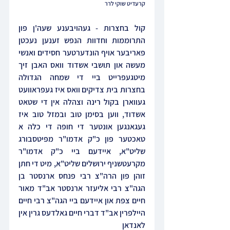
קרעדיט שוקי לרר
קול בחצרות - געהויבענע שעה'ן פון 
התרוממות וחדוות הנפש זענען נעכטן 
פאריבער אויף הונדערטער חסידים ואנשי 
מעשה און תושבי אשדוד וואס האבן זיך 
מיטגעפרייט ביי די שמחה הגדולה 
בחצרות בית צדיקים וואס איז געפראוועט 
געווארן בקול רינה וצהלה אין די שטאט 
אשדוד, ווען בסימן טוב ובמזל טוב איז 
געגאנגען אונטער די חופה די כלה א 
טאכטער פון כ"ק אדמו"ר מפיטסבורג 
שליט"א, איידעם ביי כ"ק אדמו"ר 
מקרעטשניף ירושלים שליט"א, מיט די חתן 
זוהן פון הרה"צ רבי פנחס ארנסטר בן 
הגה"צ רבי אליעזר ארנסטר אב"ד מאור 
חיים צפת און איידעם ביי הגה"צ רבי חיים 
היילפרין אב"ד דברי חיים גאלדעס גרין אין 
לאנדאן