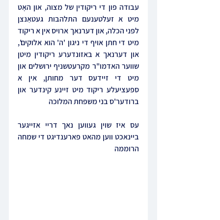
עבודה פון די ריקודין של מצוה, און האָט 
מיט א זעלטענעם התלהבות געטאַנצן 
לפני הכלה, און דערנאך ארויס אין א ריקוד 
מיט די חתן אויף די ניגון 'ה' הוא אלוקים', 
און דערנאך א באזונדערע ריקודין מיטן 
שווער האדמו"ר מקרעטשניף ירושלים און 
מיט די זיידעס דער מחותן, אין א 
ספעציעלע ריקוד מיט זיינע קינדער און 
ברודער'ס בני משפחת המלוכה
עס איז שוין געווען נאך דריי אזייגער 
ביינאכט ווען מהאט פארענדיגט די שמחה 
הרוממה