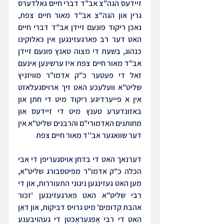
זיידעס הגה"צ אב"ד דברי חיים גאלדערס 
גרין און הגה"צ אב"ד מאור חיים צפת, 
נאכן ריקוד פונעם זיידן אב"ד דברי חיים 
האט דער רב פארגעזינגען אין כאלוקינו 
כנהוג, בשעת די מצוה טאנץ פונעם זיידן 
אב"ד מאור חיים צפת איז ערשינען אינעם 
זאל די פעטער כ"ק אדמו"ר מוויזניץ 
שליט"א וועלעכע האט זיך ארויסגעלאזט 
אין א פייערדיגע ריקוד מיט די חתן און 
באזונדערע טענץ מיט די זיידעס און 
מחותנים האדמורי"ם והרבנים שליט"א אין 
דער שוואגער אב''ד מאור חיים צפת
דערנאך האט די בדחן אויסגעריפן די אבי 
הכלה כ"ק אדמו"ר מפיטסבורג שליט"א, 
מען האט געזינגען ניגוני התעוררות, און די 
רבי שליט"א האט פארגעזינגען 'זכור 
אהבת קדומים' מיט גרויס דביקות, און דאַן 
האט די רבי אָפּגעראָכטן די געהויבענע 