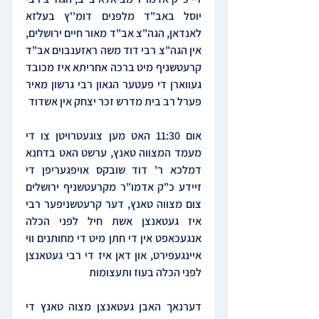
יוסל באב"ד מלפנים דומ''ץ בעלזא 
לאנדאן, הגה"צ אב"ד מאור חיים ירושלים, 
אין הגה"צ רבי דוד משה ראזענבוים אב"ד 
קרעטשניף מיט ברכה אחריתא איז מכובד 
געווארן די פעטער הגאון רבי גרשון מאיר 
פערל רב בית מדרש זכר יצחק אין אשדוד
אום 11:30 האט מען צוגעטרויטן צו די 
מעמד המצווה טאנץ, ערשט האט בדחנא 
דמלכא ר' דוד שובקס אויפגעריפן די 
זיידע כ"ק אדמו"ר מקרעטשניף ירושלים 
צום מצווה טאנץ, דער קרעטשניפער רבי 
איז געטאנצן אשת חיל לפני הכלה 
אנגעכאפט אין די חתן מיט די מחותנים ווי 
איינגעפירט, און דאן איז די רבי געטאנצן 
לפני הכלה בעוז ותעצומות
דערנאך האבן געטאנצן מצוה טאנץ די 