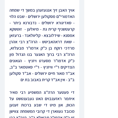
אויך האבן זיך אנגעזעהן במשך די שמחה 
האדמורי"ם מסקולען ירושלים - שבט הלוי 
- סאדיגורא ירושלים - נדבורנא ביתר - 
קרעטשניף קרית גת - מיאלען -  זוטשקא 
אמסנא - שידלובצא - קליוולאנד - ברעזאן 
- שאת דראהאביטש - הרה"צ רבי אהרן 
מרדכי רוקח בן כ"ק אדמו"ר מבעלזא, 
הרה"צ רבי ברוך האגער בנו הגדול פון 
כ"ק אדמו"ר מסערט ויזניץ - הגאונים 
הצדיקים ר"י וויזניץ - ר"י סאטמאר ב"ב, 
אב"ד מאור חיים ירושלים - אב"ד סקולען 
ב"ב - אין אב"ד קרית באבוב בת ים
די פעטער הרה"צ המשפיע רבי מאיר 
איתמר ראזענבוים האט געבענטשט על 
הכוס, און מיט די שבע ברכות זענען 
מכובד געווארן די קרובי המשפחה צווישן 
זיי כ"ק אדמו"ר מביאלא ב"ב, הגה"צ רבי 