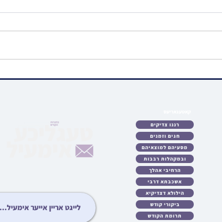
ווידיאו • האדמור"ים
ווידיא
מראחמיסטריווקא און לעלוב
שיעור
ניקלשבורג ביים מנחם אבל זיין
הערש 
האד' מהארנסטייפל
פרשת
קאטעגאריעס
לאט
רננו צדיקים
כטן
חגים וזמנים
ריע
מסעיהם למוצאיהם
לות
ובמקהלות רבבות
עות
גיע
הרחיבי אהלך
ידיא
אשכבתא דרבי
ונות
הילולא דצדיקיא
ציע
ביקורי קודש
יבט
תרומת הקודש
יזט