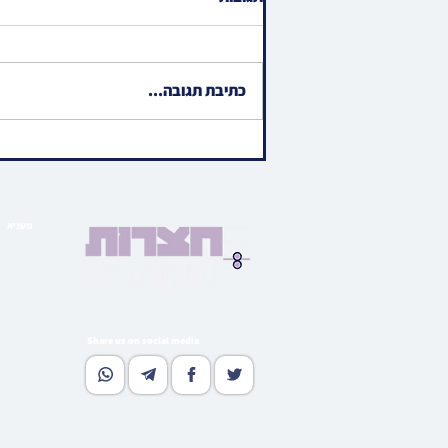
כתיבת תגובה...
ווידיאו • כתיבת אותיות אין
אייגנארטיגע ספר תורה
געשאנקן פאר אידישע ביליאנער
אלבערטא ספרא
מעניא
הויפט ב
בארי
גאלע
קהי
מוד
Share us on social media
נאסטאל
וו
גלי
רעדאק
סובסקרי
אדווערטי