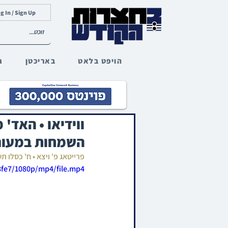
g In / Sign Up
הויפט בלאט
באריכטן
ג
ווידיאו • האד' 
השמחות במעונ
פרייטאג פ' ויצא • ח' כסלו 
fe7/1080p/mp4/file.mp4