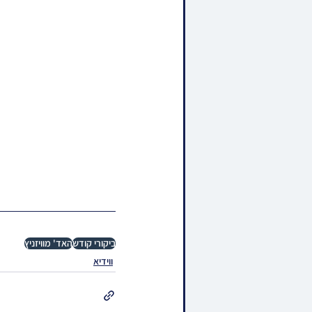
ביקורי קודש
האד' מוויזניץ
ווידיא