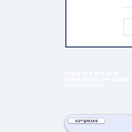
ו • וועכענטליכע ליל שישי
 פון הרה"ג רבי מרדכי
שפיטצער שליט"א |
 ראה
סיינט אייך אויף אויף די
שפאגל נייע בחצרות הקודש
טעגליכע אימעיל
סאבסקרייבט