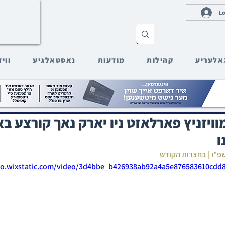
Lo
אלעריע
קהילות
מודעות
נאסטאלגיע
ווי
מוויזניץ פארלאזט ניו יארק נאך קורצע בא
ו
תשפ"ו | בחצרות הקודש
deo.wixstatic.com/video/3d4bbe_b426938ab92a4a5e876583610cdd8