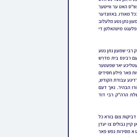
בעל תוקע ביי די תקיעות דמעומד אין די ימים נוראים. אויך נאך די פטירה פון זיין ברודער זצ"ל בשנת תש"ס האט ער ווייטער 
זיך מסתופף געווען בצילו פון זיין פלאמעניק כ"ק אדמו"ר מלעלוב שליט"א פון צפניה און אים געשטיצט בכל מאודו. באזונדער 
פלעגט ער פארן תמידין כסדרן קיין בני ברק זיך מסתופף זיין בצילו פון זיין עלטערן ברודער הרה"ק רבי שמעון נתן נטע מלעלוב 
זצ"ל און האט שפעטער ווייטער אנגעהאלטן א נאנטע קשר מיט זיינע קינדער האדמור"ים שליט"א, און פלעגט מיטהאלטן די 
אין יאר תשס"ו האט דער רבי זצ"ל געגרינדעט זיין אייגענעם הויף בעידודו פון זיין עלטערן ברודער הרה"ק רבי שמעון נתן נטע 
מלעלוב זצ"ל וועלכע האט אין אים שטארק צוגעשטופט דערצו און געשטאנען לימינו בעצה ובמעש, דעם רבינס בית מדרש 
"קדושת מרדכי לעלוב", איז צוערשט געווען סטאנציאנירט אין א צייטווייליגן לאקאל אויף די דוד גאס, און עטליכע יאר שפעטער 
האט זיך דער ביהמ"ד געצויגן צו די צענטראלער בר אילן גאס אין ירושלים וועלכע איז געווארן א תל תלפיות פאר פילע חסידים 
ואנשי מעשה פון אלע שיכטן און קרייזן וועלכע האבן דארט געשעפט חיות דקדושה פון דעם רבינס פייערדיגע עבודת הקודש, 
במיוחד פלעגן מאסן אידן שטראמען צו די שבת'דיגע טישן און די יומי דפגרא, זיך צו דערווארמען לאורו הבהיר. נאך דעם 
פארלאפענעם וואך ז' שבט האט דער רבי אפגעראכטן דער סעודת ההילולא פון זקינו די ראש השושלת הרה"ק רבי דוד 
דער רבי זצ"ל איז געווען א שטיק פייער, און א פרוש מן העולם וואס זיין גאנצע מהות איז געווען איין שטיק דביקות צום בורא כל 
עולמים. ער איז געווען באקאנט אלס א רך הלבב, און האט ארויסגעוויזן אן אויסטערלישע אהבת ישראל אן קיין גבולים צו יעדן 
איד, ווי עס איז געווען די שטייגער אין לעלוב ביי אבותיו הקדושים. זיין עבודת הקודש איז צוגעגאנגען מיט א מסירות נפש פאר 