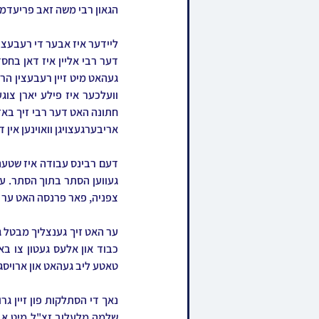
הגאון רבי משה זאב פריעדמאן
אריבערגעצויגן וואוינען אין 
צפניה, פאר פרנסה האט ער עו
טאטע ליב געהאט און ארויסגע