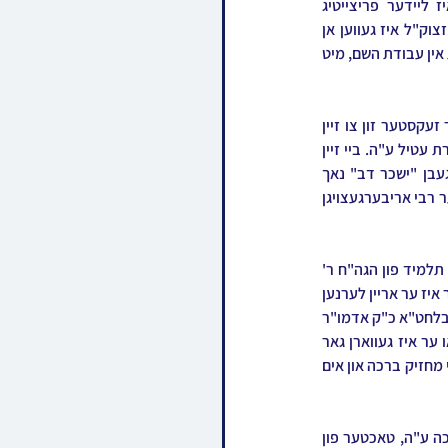
פתאום פון דעם אדם הגדול בענקים, כ"ק אדמו"ר מלעלוב זכר צדיק וקדוש לברכה, וועלכער איז ליידער פריצייטיג 
אוועקגעריסן געווארן איבערלאזנדיג פילע חסידים און מעריצים פאר'אבל'ט און פאר'יתומ'ט. דער רבי זצוק"ל איז געווען אן 
עובד השם מנעוריו, און זיין גאנצע הנהגה איז געווען א חטיבה אחת פון אהבת ישראל און א דביקות פנימית אין עבודת השם, מיט 
דער רבי זצוק"ל איז געבוירן געווארן אין בתי ווארשא אין ירושלים, אום י"ב תשרי שנת תש"ב, אלס דער זעקסטער זון צו זיין 
גרויסן פאטער, הרה"ק המפורסם רבי משה מרדכי מלעלוב זי"ע, און צו זיין מוטער הרבנית הצדקנית מרת עטיל ע"ה. ביי זיין 
ברית האט געדינט אלס סנדק הרה"ק רבי שלומה'קע זוועהילער זי"ע, און מען האט אים א נאמען געגעבן "ישכר דב" נאך 
הרה"ק דער פריערדיגער בעלזער רב זי"ע. א יאר דערויף בשנת תש"ג, האט זיך זיין פאטער דער לעלובער רבי אריבערגעצויגן 
אין זיינע יונגע יארן האט דער רבי געלערנט אין די תלמוד תורה חב"ד אין תל אביב, וואו ער איז געווען א תלמיד פון הגה"ח ר' 
רפאל קאהן ז"ל פאטער פונעם באקאנטן ליובאוויטשער חוזר הגה"ח ר' יואל קאהן ז"ל. שפעטער אלס בחור איז ער אריין לערנען 
אין די דעמאלטסדיגער לעלובער ישיבה אין תל אביב, וואו ער האט געלערנט בחברותא מיט זיין ברודער יבלחט"א כ"ק אדמו"ר 
מלעלוב ניקלשבורג שליט"א. שפעטער האט ער ממשיך געווען אין ישיבת חידושי הרים אין תל אביב, וואו ער איז געווארן גאר 
מקושר צום ראש ישיבה הגה"צ המפורסם ר' גאדל אייזנער זצ"ל, וועלכער האט דערזען אינעם רבי'ן א כלי מחזיק ברכה און אים 
בהגיעו לפרקו האט דער רבי זצ"ל חתונה געהאט מיט זיין אשת נעורים הרבנית הצדקנית מרת חיה דאכה ע"ה, טאכטער פון 