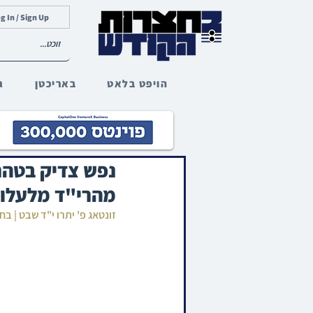
g In / Sign Up
הויפט בלאט
באריכטן
ג
נפש צדיק בטהרה
מהרי"ד מלעלוב
זונטאג פ' יתרו י"ד שבט | ב