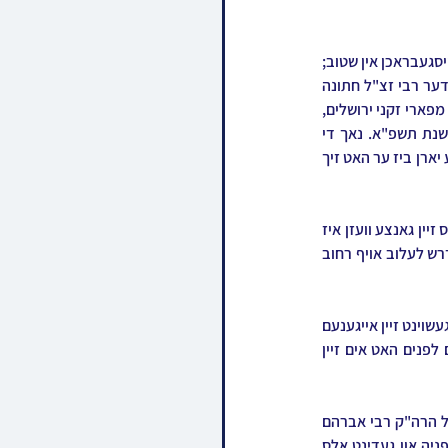
ליידער איז אבער די רעבעצין ע"ה טראגיש נפטר געווארן בדמי ימיה אין א שרעקליכע שריפה וואס האט אויסגעבראכן אין שטוב; 
דער רבי אליין איז דאן בחסדי שמים געראטעוועט געווארן בנס פון די העלישע פלאמען. בזיווג שני האט דער רבי זצ"ל חתונה 
געהאט מיט זיין רעבעצין הרבנית הצדקנית מרת ברכה ע"ה, טאכטער פון הגה"ח ר' יעקב קרישבסקי ז"ל מפארי זקני ירושלים, 
וועלכער איז פילע יארן צוגעשטאנען לימין קדשו מיט א געוואלדיגע געטריישאפט ביז צו איר פטירה בשנת תשפ"א. נאך די 
חתונה האט דער רבי זיך באזעצט אין ירושלים עיה"ק אין די סנהדריה געגנט, וואו ער האט געוואוינט לאנגע יארן ביז ער האט זיך 
דעם רבינס עבודה איז שטענדיג געווען באהאלטן און באשיידן, דער רבי איז געווען א נחבא אל הכלים וואס זיין גאנצע וועזן איז 
געווען הסתר בתוך הסתר. ער פלעגט זיצן שעות על גבי שעות און לערנען בהתמדה עצומה אין בית המדרש לעלוב אויף רחוב 
ער האט זיך גענצליך מבטל געווען פאר זיין פאטער הרה"ק רבי משה מרדכי מלעלוב זי"ע, ער האט נישט געשוינט זיין אייגענעם 
כבוד און אלעס געטון צו באדינען זיין פאטער מיט די מערסטע מאס איבערגעגעבנקייט, און כמים פנים לפנים האט אים זיין 
נאך די הסתלקות פון זיין גרויסן פאטער בשנת תשמ"ז, האט ער זיך ווייטער מסתופף זיין בצל אחיו הגדול הרה"ק רבי אברהם 
שלמה מלעלוב זצ"ל מיט א התבטלות. ער פלעגט קובע זיין מקום לתפילתו אין זיין ביהמ"ד אויף רח' צפניה און געדינט אלס 