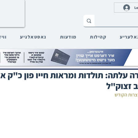
Lo
אלעריע
קהילות
מודעות
נאסטאלגיע
ווי
 עלתה: תולדות ומראות חייו פון כ"ק א
 זצוק"ל
חצרות הקודש