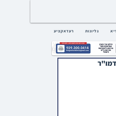
דיא
גליונות
רעדאקציע
דמו"ר