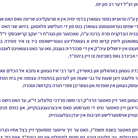
 זצ"ל דער רב פון יפו.
די אבינדב גאס בשכינות צו זיין ביהמ"ד.
סק געווען אין סופרות און געשריבן ספרי תורה בקדושה וטהרה.
וויזן אויסטערלישע חביבות אין יעדן געלעגנהייט.