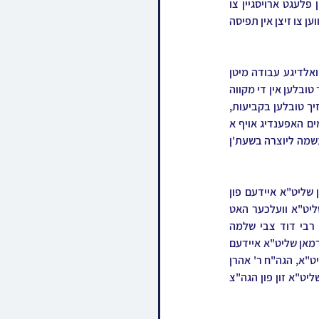
כבוד שמים; ער איז געווען א לוחם מלחמת השם וואס האט נישט געקוקט אויף זיין אייגענעם כבוד, און פלעגט ארויסגיין צו 
הפגנות און מערכות פאר קדושת ישראל און שמירת שבת, אין זיינע יונגע יארן האט דער רבי אפילו זוכה געווען צו זיצן אין תפיסה 
דער רבי זצ"ל איז געווען באקאנט מיט זיין געוואלדיגע קדושה וטהרה, און בפרט האט ער געהאט א געוואלדיגע עבודה מיטן 
גייען אין מקוה, וואס דאס האט סימבאליזירט זיין פטירה בטהרה. היינטיגן זונטאג, ווען ער איז געגאנגען זיך טובלען אין די מקווה 
טהרה אין ביהמ"ד לעלוב אויף רח' צפניה, ווי זיין פאטער הרה"ק רבי משה מרדכי מלעלוב זי"ע פלעגט זיך טובלען בקביעות, 
איז דער רבי פלוצים צוזאמגעפאלן. אידן אומעטום האבן מרעיש עולמות געווען און איינגעריסן שערי שמים האפענדיג אויף א 
נס, אבער ליידער זענען די שערי רחמים געווען פארשלאסן, און דער רבי האט צוריקגעגעבן זיין לויטערע נשמה ליוצרה בשעת'ן 
דער רבי זצ"ל לאזט איבער נאך זיך א דור ישרים יבורך, בנו בכורו הרה"צ רבי ראובן אלתר בידערמאן שליט"א איידעם פון 
הגה"ח ר' ראובן קורנבליט שליט"א משב"ק אדמו"רי לעלוב; הרה"צ רבי שמעון נתן נטע בידערמאן שליט"א וועלכער האט 
חתונה געהאט פארלאפענעם וואך מיטוואך וואו דער רבי האט נאך באשיינט בראש השמחה; הרה"צ רבי דוד צבי שלמה 
בידערמאן שליט"א פון לאנדאן איידעם פון הגה"ח ר' יהושע פאליק ווייס שליט"א; הרה"צ רבי ברוך בידערמאן שליט"א איידעם 
פון הגה"ח ר' עקיבא טאגער שליט"א מחשובי חסידי לעלוב; און זיינע איידעמער הגה"ח ר' יהודה אורי שליט"א, הגה"ח ר' אהרן 
ישעי' מילער שליט"א פון לאנדאן, הגה"ח המשפיע ר' בן ציון אפעל שליט"א, און הרה"ג ר' שמעון שטרן שליט"א זון פון הגה"צ 