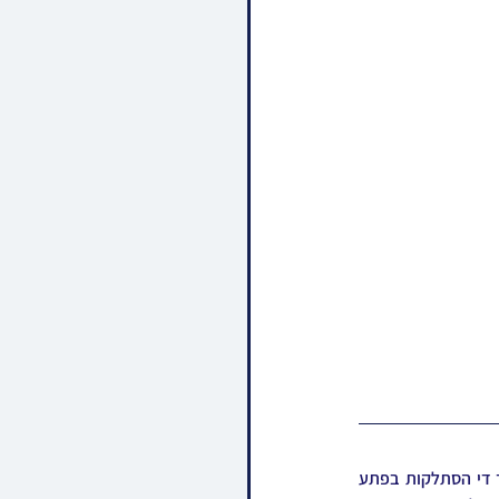
כלל ישראל בכל מקום שהם און חסידי בית לעלוב בפרט זענען איינגעהילט אין טרויער, שטייענדיג נאך די הסתלקות בפתע 