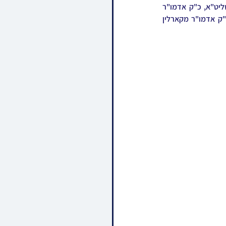
באזונדער לאזט דער רבי איבער זיינע צוויי ברידער, אחיו הגדול כ"ק אדמו"ר מלעלוב ניקלשבורג שליט"א, כ"ק אדמו"ר 
מלעלוב עזרת תורה שליט"א, און די שוועסטער הרבנית הצדקנית מקארלין לעלוב תליט"א אלמנת כ"ק אדמו"ר מקארלין 