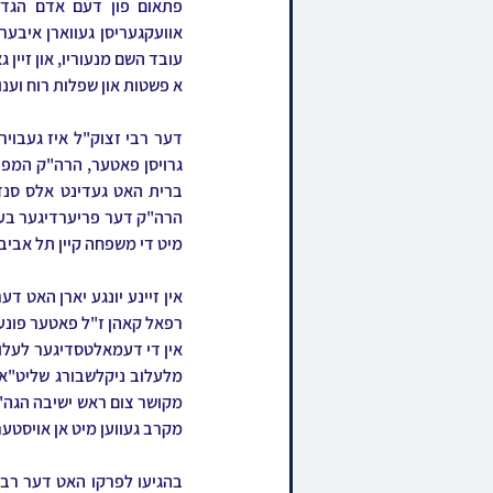
א פשטות און שפלות רוח וענו
מיט די משפחה קיין תל אביב,
מקרב געווען מיט אן אויסטע