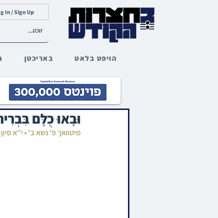
g In / Sign Up
הויפט בלאט
באריכטן
ג
וּבָאוּ כֻלָּם בִ
מיטוואך פ' נשא ב' • י''א סי