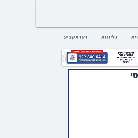
דיא
גליונות
רעדאקציע
סי