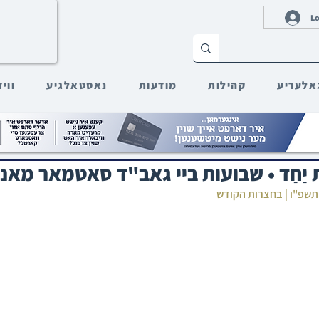
Lo
אלעריע
קהילות
מודעות
נאסטאלגיע
ווי
ּבְרִית יַחַד • שבועות ביי גאב"ד סאטמאר מאנ
ון תשפ"ו | בחצרות הקודש