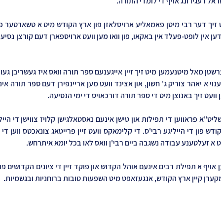
אל רעגירונג אויף די לומדי התורה.
 וועט זיך באנוצן מיט די ספר תורה דורכאויס די ימי הנסיעה.
נט א זעלטענע עבודה נשגבה ביים רבי'ן וואס לאו בכל יומא איתרחש. 
מקערן קיין ארץ הקודש, אנגעזאפט מיט השפעות טובות ברוחניות ובגשמיות.