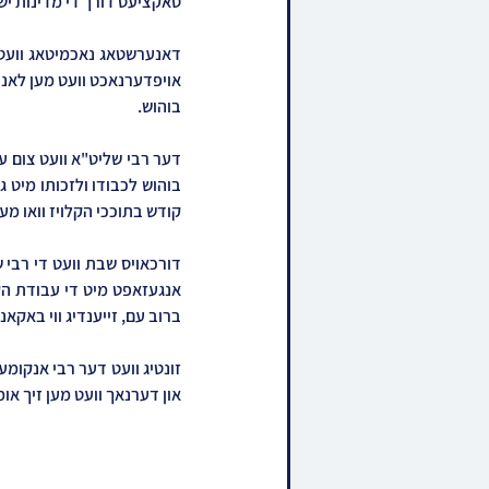
סאקציעס דורך די מדינות ישר
בוהוש.
קודש בתוככי הקלויז וואו מען
ברוב עם, זייענדיג ווי באקא
און דערנאך וועט מען זיך או