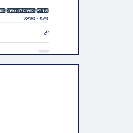
העד-ליין
מסעיהם למוצאיהם
בוהו
נייעס
באריכט