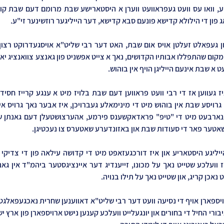
ג פון די הילולא קדישא פונעם סבא קדישא, דער הייליגער רוזשינער זי"ע.
א שבת אינעם הייליגן הויף אין בוהוש.
שאטער פאר די סעודות שבת און באזונדערע שאטערס צו נעכטיגן.
אכן קריג, און שטייט נאך על תילו בנויה.