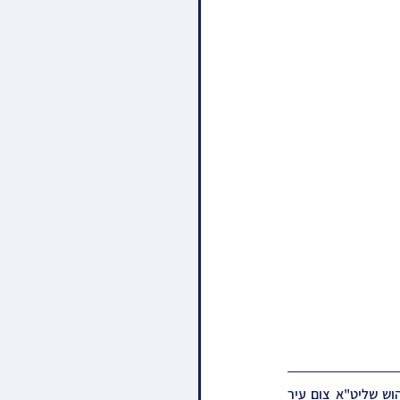
חסידי בוהוש גרייטן זיך מיט התרגשות עילאה צו די יערליכע מסע הקודש בראשות כ"ק אדמו"ר מבוהוש שליט"א צום עיר 