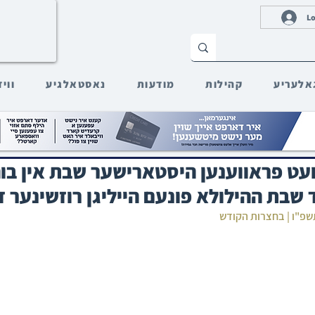
Lo
אלעריע
קהילות
מודעות
נאסטאלגיע
ווי
עט פראווענען היסטארישער שבת אין בוה
שבת ההילולא פונעם הייליגן רוזשינער ז
תשפ"ו | בחצרות הקודש