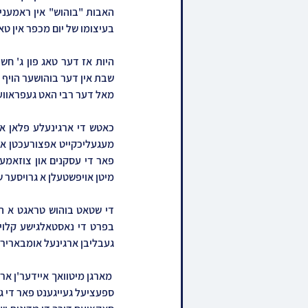
בעיצומו של יום מכפר אין טא
מאל דער רבי האט געפראוועט 
מיטן אויפשטעלן א גרויסער 
געבליבן ארגינעל אומבארירט נ