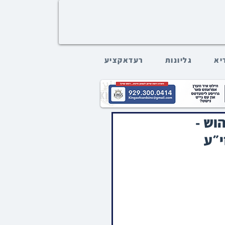
דיא
גליונות
רעדאקציע
וש -
י״ע