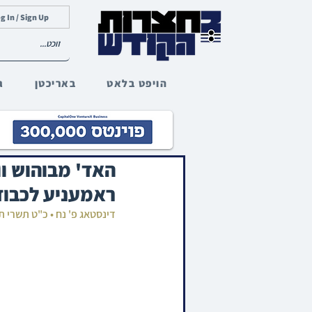
g In / Sign Up
הויפט בלאט
באריכטן
ג
האד' מבוהוש וו
ראמעניע לכבוד 
דינסטאג פ' נח • כ"ט תשרי 