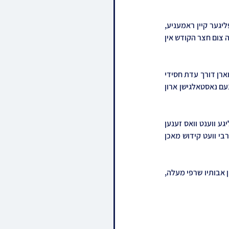
דאנערשטאג נאכמיטאג וועט זיך דער רבי מיטן פאמאליע ארויסלאזן פון ארץ הקודש מיט א טשארטער פליגער קיין ראמעניע, 
אויפדערנאכט וועט מען לאנדען אין לופט-פעלד אין באקאו, פון וואו מען וועט ארויספארן דעם קורצן נסיעה צום חצר הקודש אין 
דער רבי שליט"א וועט צום ערשטן מאל מיטנעמען מיט זיך זיין אייגענעם ספר תורה וואס איז געשריבן געווארן דורך עדת חסידי 
בוהוש לכבודו ולזכותו מיט גענוי א יאהר צוריק ג' חשון, און אצינד וועט מען אריינפירן דעם ספר תורה אינעם נאסטאלגישן ארון 
דורכאויס שבת וועט די רבי שליט"א פראווען די תפילות און טישן אינעם נאסטאלגישן קלויז צווישן די הייליגע ווענט וואס זענען 
אנגעזאפט מיט די עבודת הקודש פון די הייליגע רבי'ס. די קלימאקס וועט זיין פרייטאג צונאכטס ווען די רבי וועט קידוש מאכן 
זונטיג וועט דער רבי אנקומען אויף א תפילת רבים אינעם אוהל הקדוש און פוקד זיין די ציונים הקדושים פון אבותיו שרפי מעלה, 