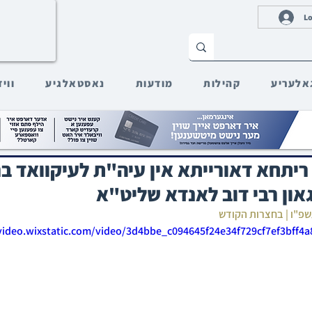
Lo
אלעריע
קהילות
מודעות
נאסטאלגיע
ווי
 ריתחא דאורייתא אין עיה"ת לעיקוואד ב
און רבי דוב לאנדא שליט"א
תשפ"ו | בחצרות הקודש
/video.wixstatic.com/video/3d4bbe_c094645f24e34f729cf7ef3bff4