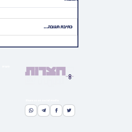
כתיבת תגובה...
ווידיאו • האדמור"ים
מראחמיסטריווקא און לעלוב
ניקלשבורג ביים מנחם אבל זיין
האד' מהארנסטייפל
מעניא
הויפט ב
בארי
גאלע
קהי
מוד
Share us on social media
נאסטאל
וו
גלי
רעדאק
סובסקרי
אדווערטי