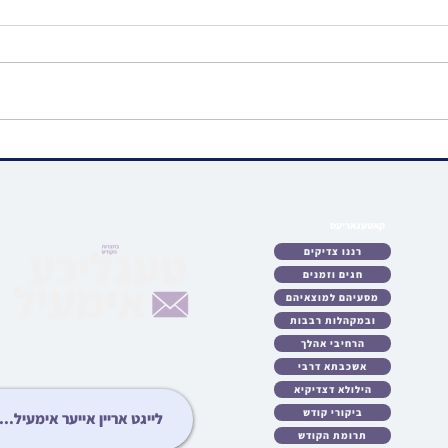
ווידיאו • וועכענטליכע ליל שישי
ווידי
שיעור פון הרה"ג רבי מרדכי
הנולד
הערש שפיטצער שליט"א |
פרשת ראה
קאטעגאריעס
לאט
רננו צדיקים
כטן
חגים וזמנים
ריע
מסעיהם למוצאיהם
לות
ובמקהלות רבבות
עות
גיע
הרחיבי אהלך
ידיא
אשכבתא דרבי
ונות
הילולא דצדיקיא
ציע
ביקורי קודש
יבט
תרומת הקודש
יזט