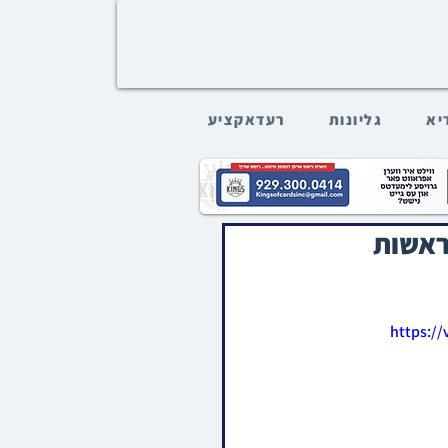
דיא
גליונות
רעדאקציע
ראשות
https:/