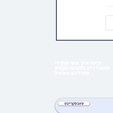
או • שמחת הוואך נאכט לבן
 ביי האד' מסאדיגורא
סיינט אייך אויף אויף די
שפאגל נייע בחצרות הקודש
טעגליכע אימעיל
סאבסקרייבט