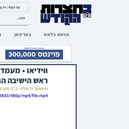
g In / Sign Up
הויפט בלאט
באריכטן
ג
ווידיאו • מעמד
ראש הישיבה הג
מיטוואך פ' שלח • כ''ה סיון 
a88d3/480p/mp4/file.mp4