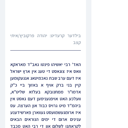
בילדער קרעדיט: יהודה פרקוביץ/איתי 
קצב
האד' רבי יאשיהו פינטו גאב"ד מאראקא 
וואס איז צוגאסט די טעג אין ארץ ישראל 
איז דעם ערב שבת נאכמיטאג אנגעקומען 
קיין בני ברק אויף א באזוך ביי כ"ק 
אדמו"ר ממחנובקא בעלזא שליט"א, 
וועלכע האט אויפגענימען דעם גאסט אין 
ביהמ"ד מיט גרויס כבוד און הערצה. עס 
איז ארומגעשמועסט געווארן פארשידענע 
ענינים ארום די ימים הנוראים הבאים 
לקראתנו לשלום און די רבי האט מכבד 