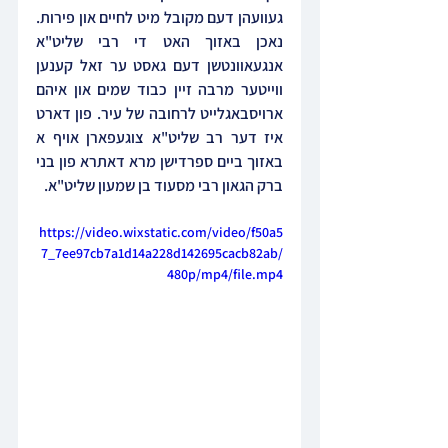
געוועהן דעם מקובל מיט לחיים און פירות. 
נאכן באזוך האט די רבי שליט"א 
אנגעאוונטשן דעם גאסט ער זאל קענען 
ווייטער מרבה זיין כבוד שמים און איהם 
ארויסבאגלייט לרחובה של עיר. פון דארט 
איז דער רב שליט"א צוגעפארן אויף א 
באזוך ביים ספרדישן מרא דאתרא פון בני 
ברק הגאון רבי מסעוד בן שמעון שליט"א.
https://video.wixstatic.com/video/f50a5
7_7ee97cb7a1d14a228d142695cacb82ab/
480p/mp4/file.mp4