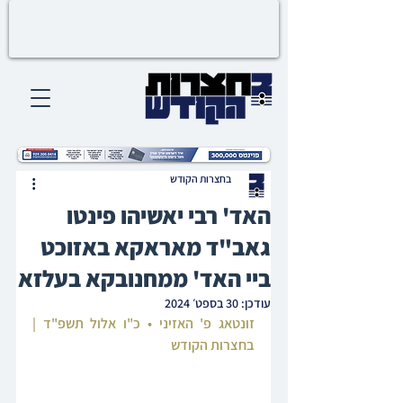
בחצרות הקודש
האד' רבי יאשיהו פינטו
גאב"ד מאראקא באזוכט
ביי האד' ממחנובקא בעלזא
עודכן:
30 בספט׳ 2024
זונטאג פ' האזיני • כ"ו אלול תשפ"ד | 
בחצרות הקודש