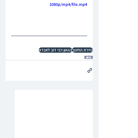
1080p/mp4/file.mp4
גזירת החינוך
הגאון רבי דוב לאנדא
ווידיא