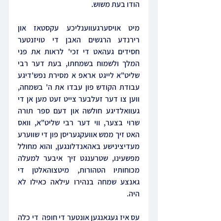
הודו בעת משוש.
מיט אויסערגעווענליכע עקסטאז און 
רירנדע הרגשים האבן די טויזנטער 
חסידים געהאט די זכי' לראות את פני 
המלך ולשמוח בשמחתו, בעת דער רבי 
שליט"א לייגט אראפ א מסירת נפש'דיגע 
עבודת הקודש פון עבדו את ה' בשמחה, 
ווען צו דער זעלבער צייט זעט מען אן די 
געוואלדיגע חולשה און דעם ספר תורה 
שרוי בצער, ווי דער רבי שליט"א, וואס 
האט זיך ממש אוועקגעריסן פון די שווערע 
מעדיצינישע באהאנדלונגען, והוא מחולל 
מפשעינו, שטרענגט זיך איבער למעלה 
מכוחותיו הטהורות, מיטצוהאלטן די 
גאנצע שמחה בנהירו עילאה כאילו לא 
היה.
עס איז געגאנגען אונטער די חופה  די כלה 