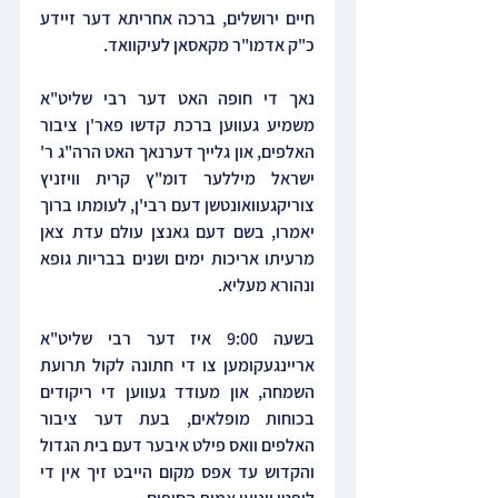
חיים ירושלים, ברכה אחריתא דער זיידע 
כ"ק אדמו"ר מקאסאן לעיקוואד.
נאך די חופה האט דער רבי שליט"א 
משמיע געווען ברכת קדשו פאר'ן ציבור 
האלפים, און גלייך דערנאך האט הרה"ג ר' 
ישראל מיללער דומ"ץ קרית וויזניץ 
צוריקגעוואונטשן דעם רבי'ן, לעומתו ברוך 
יאמרו, בשם דעם גאנצן עולם עדת צאן 
מרעיתו אריכות ימים ושנים בבריות גופא 
ונהורא מעליא.
בשעה 9:00 איז דער רבי שליט"א 
אריינגעקומען צו די חתונה לקול תרועת 
השמחה, און מעודד געווען די ריקודים 
בכוחות מופלאים, בעת דער ציבור 
האלפים וואס פילט איבער דעם בית הגדול 
והקדוש עד אפס מקום הייבט זיך אין די 