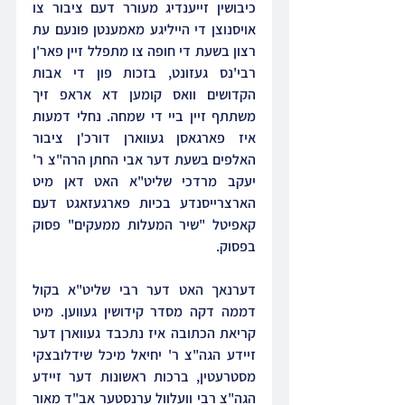
כיבושין זייענדיג מעורר דעם ציבור צו 
אויסנוצן די הייליגע מאמענטן פונעם עת 
רצון בשעת די חופה צו מתפלל זיין פאר'ן 
רבי'נס געזונט, בזכות פון די אבות 
הקדושים וואס קומען דא אראפ זיך 
משתתף זיין ביי די שמחה. נחלי דמעות 
איז פארגאסן געווארן דורכ'ן ציבור 
האלפים בשעת דער אבי החתן הרה"צ ר' 
יעקב מרדכי שליט"א האט דאן מיט 
הארצרייסנדע בכיות פארגעזאגט דעם 
קאפיטל "שיר המעלות ממעקים" פסוק 
בפסוק.
דערנאך האט דער רבי שליט"א בקול 
דממה דקה מסדר קידושין געווען. מיט 
קריאת הכתובה איז נתכבד געווארן דער 
זיידע הגה"צ ר' יחיאל מיכל שידלובצקי 
מסטרעטין, ברכות ראשונות דער זיידע 
הגה"צ רבי וועלוול ערנסטער אב"ד מאור 