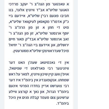
א טאכטער פון הגה"צ ר' יעקב מרדכי 
האגער שליט"א אב"ד וויזניץ אלעד, בנו 
חביבו פונעם רבי'ן שליט"א, איידעם ביי 
כ"ק אדמו"ר מקאסאן לעיקוואד שליט"א, 
מיט די חתן א זון פון הרה"צ ר' 
יוסף ארנסטר שליט"א, זון פון הגה"צ ר' 
זאב ארנסטר שליט"א אבד"ק מאור חיים 
ירושלים, און איידעם ביי הגה"צ ר' יחיאל 
מיכל שעדראוויצקי שליט"א מסטרעטין.
אין די נאכמיטאג שעה'ן האט דער 
וויזניצער רבי פארלאזט די שפיטאל, 
אויפ'ן וועג קיין שיכון וויזניץ, לפאר על ראש 
שמחתו. אנקומענדיג אין ביהמ"ד איז דער 
רבי צוערשט אריין בחדרו הפרטי אינעם 
ביהמ"ד הגדול, און נאך א קורצע וויילע 
ערשינען צום מעמד קבלת פנים אין היכל 
ביהמ"ד.