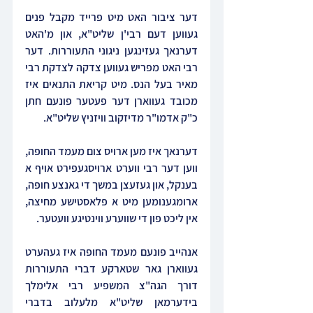
דער ציבור האט מיט פרייד מקבל פנים 
געווען דעם רבי'ן שליט"א, און מ'האט 
דערנאך געזינגען ניגוני התעוררות. דער 
רבי האט מפריש געווען צדקה לצדקת רבי 
מאיר בעל הנס. מיט קריאת התנאים איז 
מכובד געווארן דער פעטער פונעם חתן 
כ"ק אדמו"ר מדיזקוב וויזניץ שליט"א.
דערנאך איז מען ארויס צום מעמד החופה, 
ווען דער רבי ווערט ארויסגעפירט אויף א 
בענקל, און געזעצן במשך די גאנצע חופה, 
ארומגענומען מיט א פלאסטישע מחיצה, 
אין ליכט פון די שווערע ווינטיגע וועטער.
אנהייב פונעם מעמד החופה איז געהערט 
געווארן גאר שטארקע דברי התעוררות 
דורך הגה"צ המשפיע רבי אלימלך 
בידערמאן שליט"א מלעלוב בדברי 