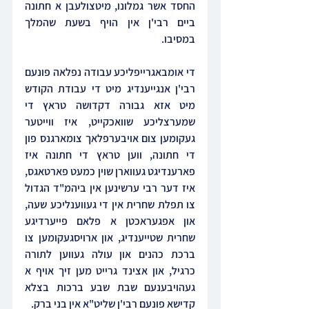
החסד אשר גמלונו, מיטצולעבן א חתונה 
ביים רבי'ן אין הויף בשעת שהמלך 
במסיבו.
די אומבאגרייפליכע עבודה נפלאה פונעם 
רבי'ן אנגייענדיג מיט די עבודת הקודש 
מיט אזא גבורה דקדושה טראץ די 
שמערצליכע שוואכקייט, איז ווייטער 
געקומען צום אויבערפלאך צומארגנס פון 
די חתונה, ווען טראץ די חתונה איז 
פארענדיגט געווארן שוין כמעט פארטאגס, 
איז דער רבי ערשינען אין ביהמ"ד הגדול 
צו תפלת שחרית אין די געווענליכע שעה, 
און אפגעראכטן א פלאם פייערדיגע 
שחרית שטייענדיג, און ארויסגעקומען צו 
ברכת כהנים און עולה געווען לתורה 
כרגיל, און אצינד גרייט מען זיך אויף א 
געהויבענעם שבת שבע ברכות בצלא 
קדישא פונעם רבי'ן שליט"א אין בני ברק.