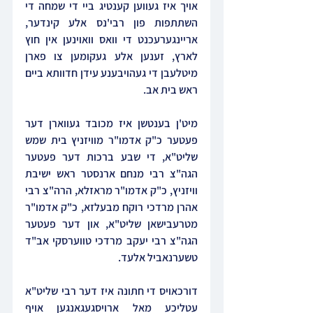
אויך איז געווען קענטיג ביי די שמחה די 
השתתפות פון רבי'נס אלע קינדער, 
אריינגערעכנט די וואס וואוינען אין חוץ 
לארץ, זענען אלע געקומען צו פארן 
מיטלעבן די געהויבענע עידן חדוותא ביים 
ראש בית אב.
מיט'ן בענטשן איז מכובד געווארן דער 
פעטער כ"ק אדמו"ר מוויזניץ בית שמש 
שליט"א, די שבע ברכות דער פעטער 
הגה"צ רבי מנחם ארנסטר ראש ישיבת 
וויזניץ, כ"ק אדמו"ר מראזלא, הרה"צ רבי 
אהרן מרדכי רוקח מבעלזא, כ"ק אדמו"ר 
מטרעבישאן שליט"א, און דער פעטער 
הגה"צ רבי יעקב מרדכי טווערסקי אב"ד 
טשערנאביל אלעד.
דורכאויס די חתונה איז דער רבי שליט"א 
עטליכע מאל ארויסגעגאנגען אויף 