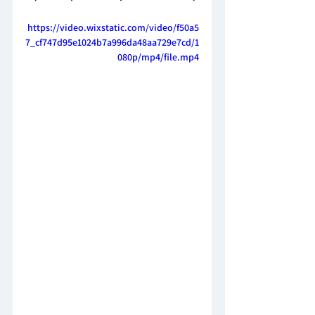
https://video.wixstatic.com/video/f50a5
7_cf747d95e1024b7a996da48aa729e7cd/1
080p/mp4/file.mp4