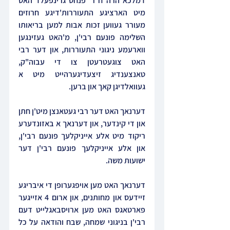
דמלכא הרה"ח ר' פנחס גרינפעלד האט 
מיט הארציגע התעוררות'דיגע חרוזים 
מעורר געווען זכות אבות למען בריאותו 
השלימה פונעם רבי'ן, מ'האט געזינגען 
ווארעמע ניגוני התעוררות, און דער רבי 
האט צוגעטרעטן צו די עבוה"ק, 
טאנצענדיג זיצעדיגערהייט מיט א 
געוואלדיגן קאך און ברען.
דערנאך האט דער רבי געטאנצן מיט'ן חתן 
און די קינדער, און דערנאך א באזונדערע 
ריקוד מיט אלע אייניקלעך פונעם רבי'ן, 
און אלע אייניקלעך פונעם רבי'ן דער 
ישועות משה.
דערנאך האט מען אויפגערופן די איבריגע 
זיידעס און מחותנים, און ארום 4 אזייגער 
פארטאגס האט מען ארויסבאגלייט דעם 
רבי'ן בניגוני שמחה, שבח והודאה על כל 