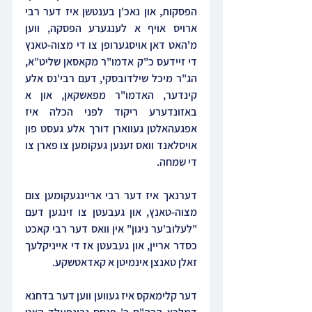
הפסקות, און נאכ'ן בענטשן איז דער רבי 
ארויס אויף א לענגערע הפסקה, ווען 
מ'האט דאן אויסגערופן צו די מצוה-טאנץ 
די זיידעס כ"ק אדמו"ר מקאסאן שליט"א, 
הג"ר מיכל שילדובסקי, דעם רבי'נס אלע 
קינדער, האדמו"ר מפאשקאן, און א 
באזונדערע ריקוד לפני הכלה איז 
אפגעהאלטן געווארן דורך אלע געסט פון 
אויסלאנד וואס זענען געקומען צו פארן צו 
די שמחה.
דערנאך איז דער רבי אריינגעקומען צום 
מצוה-טאנץ, און געבעטן צו זינגען דעם 
"לעלוב'ער ניגון" אין וואס דער רבי קאכט 
כסדר אריין, און געבעטן אז די אייניקלעך 
זאלן טאנצן אינמיטן א קאדאטשקע.
דער קלימאקס איז געווען ווען דער בדחנא 