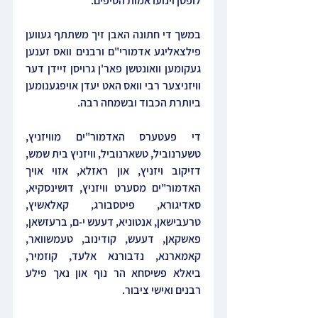
לופטן וינועו אמות הסיפים.
במשך די חתונה האבן זיך משתתף געווען 
פילצאליגע אדמורי"ם ורבנים וואס זענען 
געקומען וואונטשן פאר'ן גרויסן זיידן דער 
וויזניצער רבי וואס האט יעדן אויפגענומען 
ביותרת הכבוד ובשמחה רבה.
די פעטערס האדמור"ים מוויזניץ, 
טשערנוביל, טשארנוביל, וויזניץ בית שמש, 
דזיקוב ויזניץ, און ראזלא, אזוי אויך 
האדמור"ים מסערט וויזניץ, דושינסקיא, 
סאדיגורא, פיטסבורג, קאלאשיץ, 
טרעבישאן, אנטוניא, דעעש י-ם, ברעזשאן, 
פאשקאן, דעעש, קודינוב, טעמשוואר, 
קאמארנא, נדבורנא אלעד, קוזמיר, 
ביאלא פשיסחא הר נוף און נאך פילע 
רבנים ואישי ציבור.