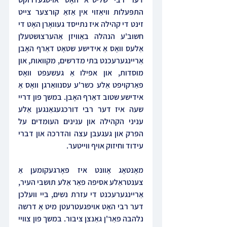
התפּעלות וויאַזוי אין אַזאַ קורצער צייט 
זינט די קהילה איז נתייסד געוואָרן האָט די 
חשוב'ע הנהלה באַוויזן אַהערצושטעלן 
אַלעס וואָס אַ אידישע שטאָט דאַרף האָבן 
אַריינגערעכנט בתי מדרשים, מקוואות, און 
מוסדות, און אפילו אַ געשעפט וואָס 
פאַרקויפט אַלע כשר'ע עסנוואַרגן וואָס אַ 
אידישע שטוב דאַרף האָבן. במשך פון דריי 
שעה איז דער רבי דורכגעגאַנגען אַלע 
עניני הקהילה און ענינים העומדים על 
הפּרק און געגעבן עצה והדרכה און דברי 
עידוד וחיזוק אויף ווייטער.
מאָנטאָג אָוונט איז פאָרגעקומען אַ 
צענטראַלע אסיפה פאַר אַלע תושבי העיר, 
אַריינגערעכנט די עזרת נשים, ביי וועלכן 
דער רבי האָט אויפגעטרעטן מיט אַ דרשה 
נלהבה פאַר'ן גאַנצן ציבור. במשך פון צוויי 