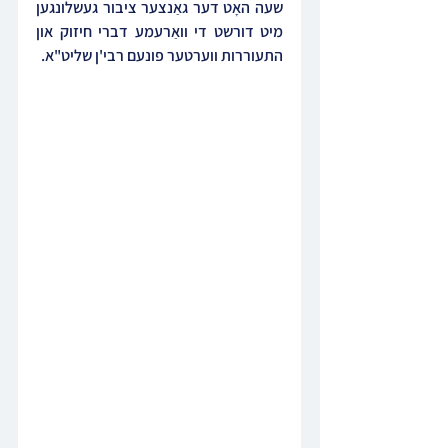
שעה האָט דער גאַנצער ציבור געשלונגען 
מיט דורשט די וואַרעמע דברי חיזוק און 
התעוררות ווערטער פונעם רבי'ן שליט"א.