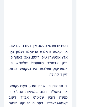
חסידים ואנשי מעשה אין דעם נייעם ישוב 
אין קאסא גראנדע אַריזאָנע זענען נאָך 
אַלץ אונטער'ן טיפן רושם, נאָכן באַזוך פון 
כ"ק אדמו"ר מזוועהיל שליט"א פון 
אמעריקא, וועלכער איז געקומען מחזק 
זיין די קהילה.
די תפילות פון שבת זענען פאָרגעקומען 
אין ביהמ"ד דינוב בנשיאות הגה"צ ר' 
מנשה רובין שליט"א אב"ד דינוב 
קאסא-גראנדא. דער הויכפּונקט פונעם 