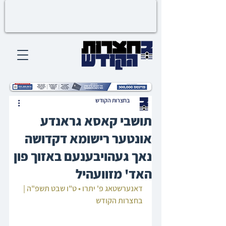
בחצרות הקודש
תושבי קאסא גראנדע
אונטער רישומא דקדושה
נאך געהויבענעם באזוך פון
האד' מזוועהיל
דאנערשטאג פ' יתרו • ט"ו שבט תשפ"ה | 
בחצרות הקודש