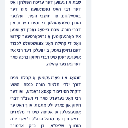
שבת איז געווען דער עריכת השולחן וואָס 
דער רבי האָט געפּראַוועט מיט דער 
באַטייליגונג פון תושבי העיר, וועלכער 
האבן מיטגעהאלטן די זמירות שבת און 
דברי תורה. שבת בייטאָג נאָכ'ן דאַווענען 
איז פאָרגעקומען אַ גרויסאַרטיגער קידוש 
וואָס די קהילה האָט צוגעשטעלט לכבוד 
דעם גרויסן גאַסט, ביי וועלכן דער רבי איז 
אויפגעטרעטן מיט דברי חיזוק וברכה פאַר 
דער גאַנצער קהילה. 
זונטאָג איז פאָרגעקומען אַ קבלת פּנים 
דורך ילדי תלמוד תורה כנסת יהושע 
ד'קהל חסידים ד'קאַסאַ גראַנדע, וואו דער 
רבי האָט גערעדט פאַר די תשב"ר דברי 
חיזוק און פארטיילט מתנות. אויך האָט ער 
אָפּגעהאַלטן אַן אסיפה מיט די מלמדים 
בראש פון דעם מנהל הרה"ג ר' אשר יונה 
הורוויץ שליט"א, בן כ"ק אדמו"ר 