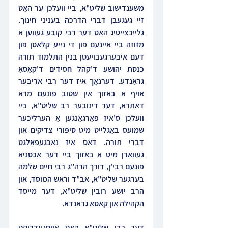
משענדישוב שליט"א, ביי וועלכן ער האָט 
זיי געגעבן דברי הדרכה בעניני חינוך. 
גלייכצייטיג האָט דער רבי קובע געווען אַ 
מזוזה ביי איינעם פון די נייע קלאַסן פון 
דעם איבערגעבויעטן בנין התלמוד תורה 
כנסת יהושע ד'קהל חסידים ד'קאַסאַ 
גראַנדע. דערנאָך איז דער רבי אריבער 
אויף אַ באַזוך אין שטוב פונעם מרא 
דאתרא, דער דינובער רב שליט"א, ביי 
וועלכן ס'איז פאַרגאַנגען אַ הערליכער 
שמועס באַגלייט מיט סיפּורי צדיקים און 
דברי תורה. דאָס איז נאָכגעפאָלגט 
געוואָרן מיט אַ באַזוך ביי דער אכסניא 
פונעם רבי'ן, דורך הרה"ג רבי חיים שלמה 
בערגער שליט"א, אב"ד וראש המוסד, און 
הרב יושע רובין שליט"א, דער מייסד 
הקהילה און קאסא גראנדא.
דער רבי שליט"א האָט אויסגעדרוקט 