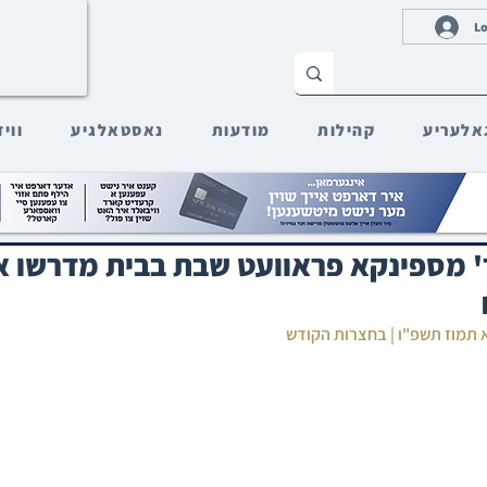
Lo
אלעריע
קהילות
מודעות
נאסטאלגיע
ווי
' מספינקא פראוועט שבת בבית מדרשו אי
א תמוז תשפ"ו | בחצרות הקודש