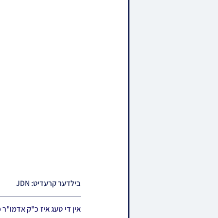
בילדער קרעדיט: JDN