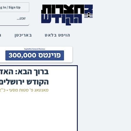
g In / Sign Up
הויפט בלאט
באריכטן
ג
ברוך הבא: האד
הקודש ירושלים
מאנטאג פ' מטות מסעי • כ''