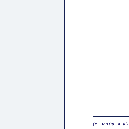
אין די טעג איז כ"ק אדמו"ר מספינקא שליט"א פון 18 אנגעקומען צוגאסט קיין ארץ ישראל וואו דער רבי שליט''א וועט פארוויילן 