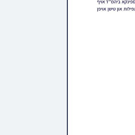
דורכאויס די זומער וואכן בקרב חסידיו, בזמן שהצדיק העיר טוט דער רבי פראווענען די שיינע שבתים אין ספינקא ביהמ''ד אויף 
רחוב ראשית חכמה אין ירושלים, וואו מאסן חסידים ואנשי מעשה דערווארעמען זיך ביי די געהויבענע תפילות און טישן אויפן 