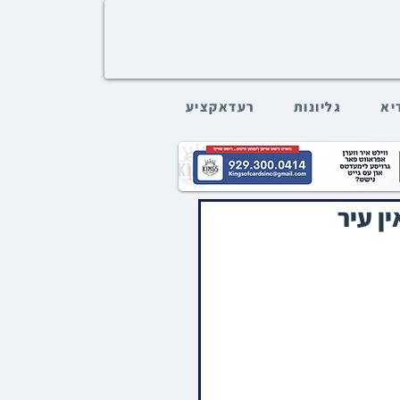
דיא
גליונות
רעדאקציע
ן עיר