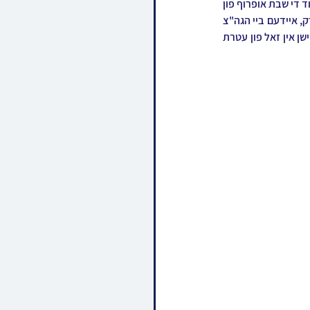
פארלאפענעם שבת פ' וארא איז כ"ק אדמו"ר מטשערנאוויץ שליט"א געווען צוגאסט אין בארא פארק לכבוד די שבת אופרוף פון 
א אייניקל, דער חתן א זון פון זיין זון הגה"צ ר' ישראל שנעעבאלג שליט"א אבד"ק טשערנאוויץ בארא פארק, איידעם ביי הגה"צ 
בעל אור שלום מוויזניץ בארא פארק זצ"ל, א גרויסן ציבור האט מיטגעהאלטן די געהויבענע תפילות און טישן אין זאל פון עטרת 