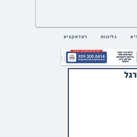
דיא
גליונות
רעדאקציע
רגל