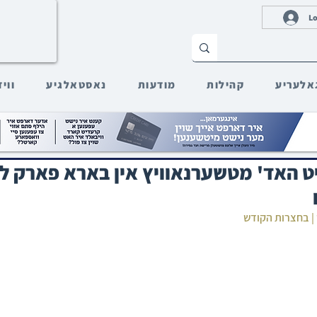
Lo
אלעריע
קהילות
מודעות
נאסטאלגיע
ווי
ט האד' מטשערנאוויץ אין בארא פארק ל
 | בחצרות הקודש