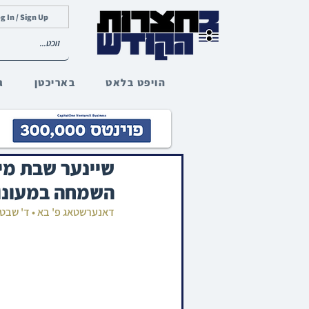
g In / Sign Up
הויפט בלאט
באריכטן
ג
שיינער שבת מי
השמחה במעונו
דאנערשטאג פ' בא • ד' שבט